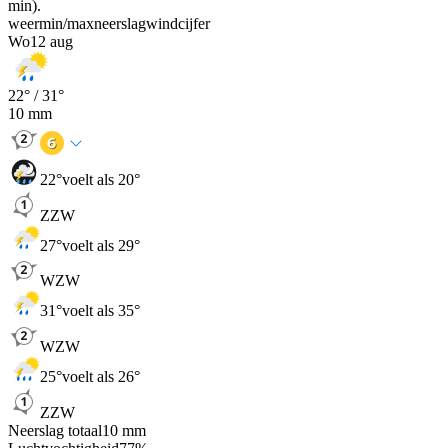
min).
weer
min
/
max
neerslag
wind
cijfer
Wo
12 aug
22
° /
31
°
10
mm
22
°
voelt als 20°
ZZW
27
°
voelt als 29°
WZW
31
°
voelt als 35°
WZW
25
°
voelt als 26°
ZZW
Neerslag totaal
10
mm