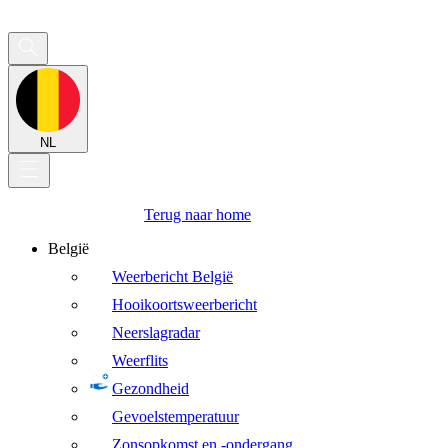
NL
Terug naar home
België
Weerbericht België
Hooikoortsweerbericht
Neerslagradar
Weerflits
Gezondheid
Gevoelstemperatuur
Zonsopkomst en -ondergang