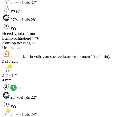
29
°
voelt als 32°
ZZW
27
°
voelt als 28°
ZO
Neerslag totaal
5
mm
Luchtvochtigheid
77
%
Kans op neerslag
90
%
Uren zon
8
Je huid kan in volle zon snel verbranden (binnen 15-25 min).
Za
15 aug
21
° /
31
°
4
mm
23
°
voelt als 22°
ZO
24
°
voelt als 24°