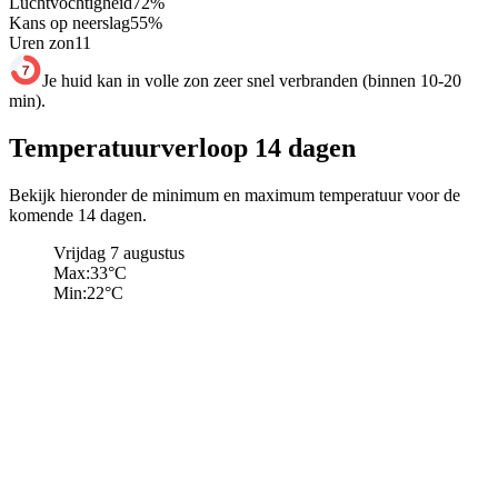
Luchtvochtigheid
72
%
Kans op neerslag
55
%
Uren zon
11
Je huid kan in volle zon zeer snel verbranden (binnen 10-20
min).
Temperatuurverloop 14 dagen
Bekijk hieronder de minimum en maximum temperatuur voor de
komende 14 dagen.
Vrijdag 7 augustus
Max:
33
°C
Min:
22
°C