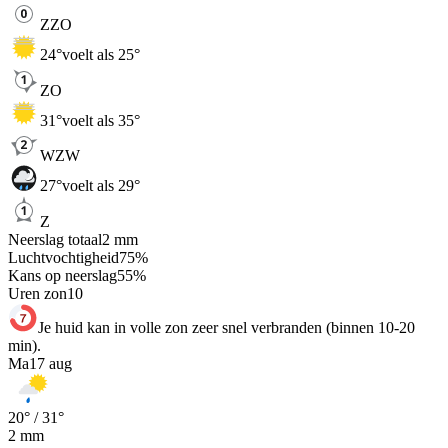
ZZO
24
°
voelt als 25°
ZO
31
°
voelt als 35°
WZW
27
°
voelt als 29°
Z
Neerslag totaal
2
mm
Luchtvochtigheid
75
%
Kans op neerslag
55
%
Uren zon
10
Je huid kan in volle zon zeer snel verbranden (binnen 10-20
min).
Ma
17 aug
20
° /
31
°
2
mm