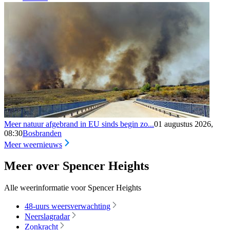
Meer natuur afgebrand in EU sinds begin zo...
01 augustus 2026,
08:30
Bosbranden
Meer weernieuws
Meer over Spencer Heights
Alle weerinformatie voor Spencer Heights
48-uurs weersverwachting
Neerslagradar
Zonkracht