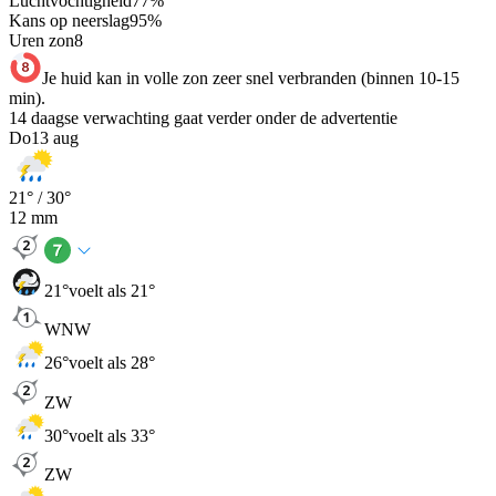
Luchtvochtigheid
77
%
Kans op neerslag
95
%
Uren zon
8
Je huid kan in volle zon zeer snel verbranden (binnen 10-15
min).
14 daagse verwachting gaat verder onder de advertentie
Do
13 aug
21
° /
30
°
12
mm
21
°
voelt als 21°
WNW
26
°
voelt als 28°
ZW
30
°
voelt als 33°
ZW