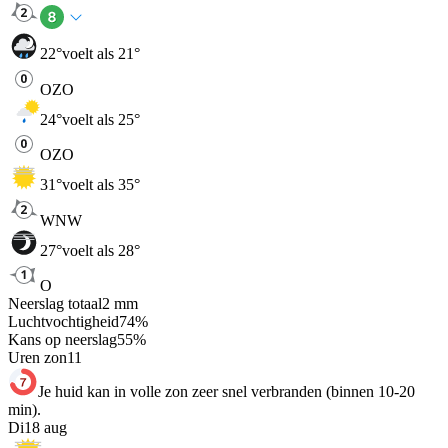
22
°
voelt als 21°
OZO
24
°
voelt als 25°
OZO
31
°
voelt als 35°
WNW
27
°
voelt als 28°
O
Neerslag totaal
2
mm
Luchtvochtigheid
74
%
Kans op neerslag
55
%
Uren zon
11
Je huid kan in volle zon zeer snel verbranden (binnen 10-20
min).
Di
18 aug