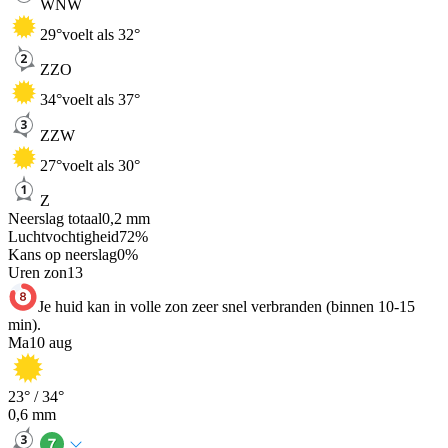
WNW
29
°
voelt als 32°
ZZO
34
°
voelt als 37°
ZZW
27
°
voelt als 30°
Z
Neerslag totaal
0,2
mm
Luchtvochtigheid
72
%
Kans op neerslag
0
%
Uren zon
13
Je huid kan in volle zon zeer snel verbranden (binnen 10-15
min).
Ma
10 aug
23
° /
34
°
0,6
mm