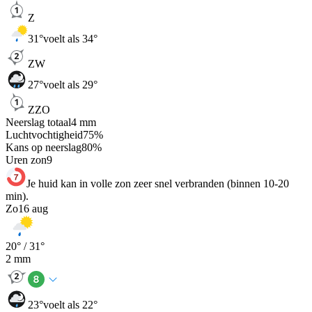
Z
31
°
voelt als 34°
ZW
27
°
voelt als 29°
ZZO
Neerslag totaal
4
mm
Luchtvochtigheid
75
%
Kans op neerslag
80
%
Uren zon
9
Je huid kan in volle zon zeer snel verbranden (binnen 10-20
min).
Zo
16 aug
20
° /
31
°
2
mm
23
°
voelt als 22°