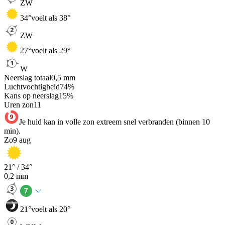
ZW
34
°
voelt als 38°
ZW
27
°
voelt als 29°
W
Neerslag totaal
0,5
mm
Luchtvochtigheid
74
%
Kans op neerslag
15
%
Uren zon
11
Je huid kan in volle zon extreem snel verbranden (binnen 10
min).
Zo
9 aug
21
° /
34
°
0,2
mm
21
°
voelt als 20°