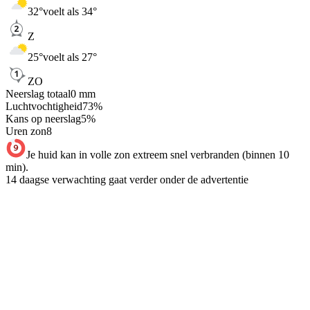
32
°
voelt als 34°
Z
25
°
voelt als 27°
ZO
Neerslag totaal
0
mm
Luchtvochtigheid
73
%
Kans op neerslag
5
%
Uren zon
8
Je huid kan in volle zon extreem snel verbranden (binnen 10
min).
14 daagse verwachting gaat verder onder de advertentie