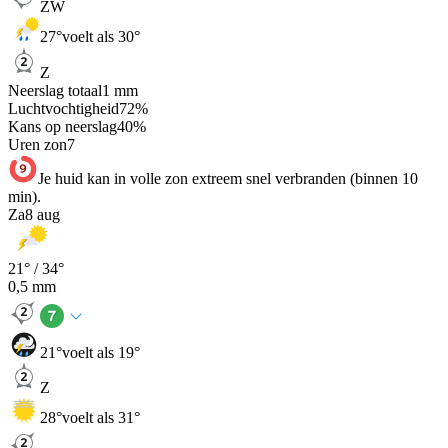
ZW
27
°
voelt als 30°
Z
Neerslag totaal
1
mm
Luchtvochtigheid
72
%
Kans op neerslag
40
%
Uren zon
7
Je huid kan in volle zon extreem snel verbranden (binnen 10
min).
Za
8 aug
21
° /
34
°
0,5
mm
21
°
voelt als 19°
Z
28
°
voelt als 31°