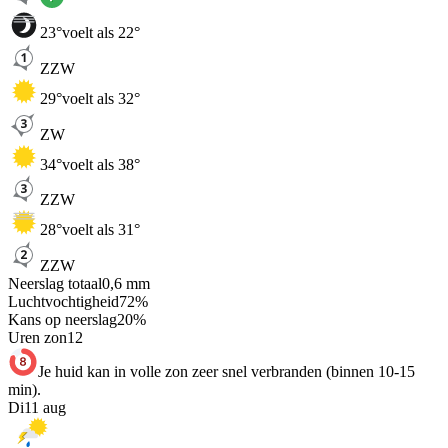
23
°
voelt als 22°
ZZW
29
°
voelt als 32°
ZW
34
°
voelt als 38°
ZZW
28
°
voelt als 31°
ZZW
Neerslag totaal
0,6
mm
Luchtvochtigheid
72
%
Kans op neerslag
20
%
Uren zon
12
Je huid kan in volle zon zeer snel verbranden (binnen 10-15
min).
Di
11 aug