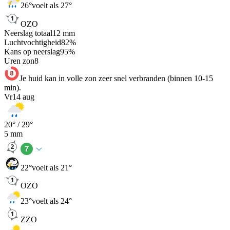
26
°
voelt als 27°
OZO
Neerslag totaal
12
mm
Luchtvochtigheid
82
%
Kans op neerslag
95
%
Uren zon
8
Je huid kan in volle zon zeer snel verbranden (binnen 10-15
min).
Vr
14 aug
20
° /
29
°
5
mm
22
°
voelt als 21°
OZO
23
°
voelt als 24°
ZZO