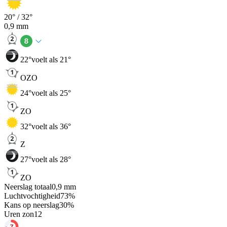
20
° /
32
°
0,9
mm
22
°
voelt als 21°
OZO
24
°
voelt als 25°
ZO
32
°
voelt als 36°
Z
27
°
voelt als 28°
ZO
Neerslag totaal
0,9
mm
Luchtvochtigheid
73
%
Kans op neerslag
30
%
Uren zon
12