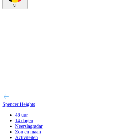
NL
Spencer Heights
48 uur
14 dagen
Neerslagradar
Zon en maan
Activiteiten