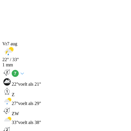
Vr
7 aug
22
° /
33
°
1
mm
22
°
voelt als 21°
Z
27
°
voelt als 29°
ZW
33
°
voelt als 38°