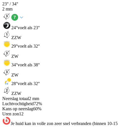
23
° /
34
°
2
mm
24
°
voelt als 23°
ZZW
29
°
voelt als 32°
ZW
34
°
voelt als 38°
ZW
28
°
voelt als 32°
ZZW
Neerslag totaal
2
mm
Luchtvochtigheid
72
%
Kans op neerslag
60
%
Uren zon
12
Je huid kan in volle zon zeer snel verbranden (binnen 10-15