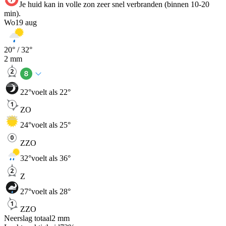
Je huid kan in volle zon zeer snel verbranden (binnen 10-20
min).
Wo
19 aug
20
° /
32
°
2
mm
22
°
voelt als 22°
ZO
24
°
voelt als 25°
ZZO
32
°
voelt als 36°
Z
27
°
voelt als 28°
ZZO
Neerslag totaal
2
mm