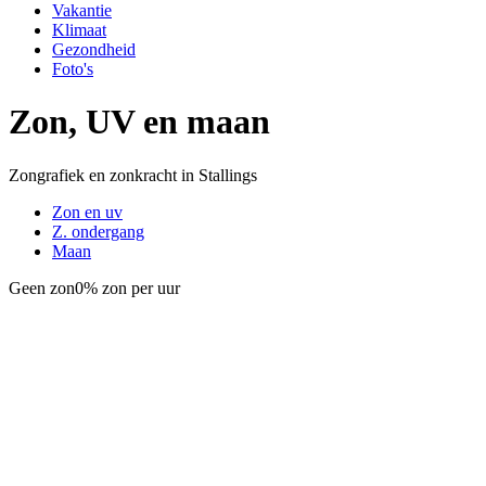
Vakantie
Klimaat
Gezondheid
Foto's
Zon, UV en maan
Zongrafiek en zonkracht in Stallings
Zon en uv
Z. ondergang
Maan
Geen zon
0% zon per uur