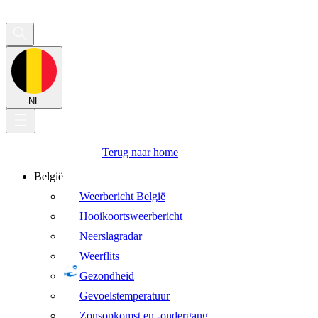
NL
Terug naar home
België
Weerbericht België
Hooikoortsweerbericht
Neerslagradar
Weerflits
Gezondheid
Gevoelstemperatuur
Zonsopkomst en -ondergang