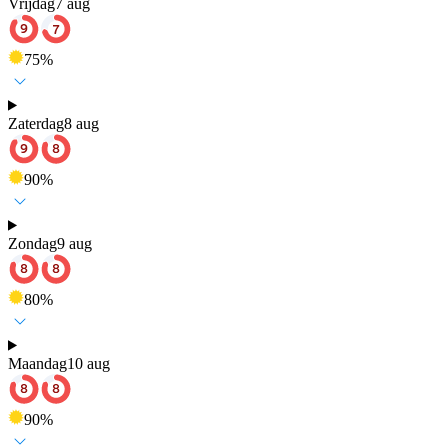
Vrijdag
7 aug
75
%
Zaterdag
8 aug
90
%
Zondag
9 aug
80
%
Maandag
10 aug
90
%