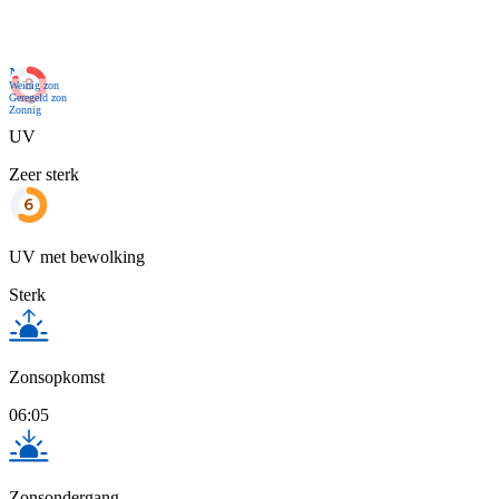
Nu
Weinig zon
Geregeld zon
Zonnig
UV
Zeer sterk
UV met bewolking
Sterk
Zonsopkomst
06:05
Zonsondergang