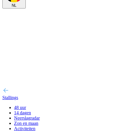
NL
Stallings
48 uur
14 dagen
Neerslagradar
Zon en maan
Activiteiten