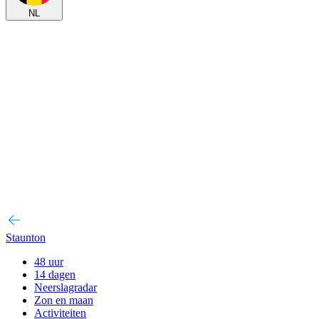
NL
Staunton
48 uur
14 dagen
Neerslagradar
Zon en maan
Activiteiten