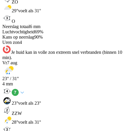
ZO
29
°
voelt als 31°
O
Neerslag totaal
6
mm
Luchtvochtigheid
69
%
Kans op neerslag
90
%
Uren zon
4
Je huid kan in volle zon extreem snel verbranden (binnen 10
min).
Vr
7 aug
23
° /
31
°
4
mm
23
°
voelt als 23°
ZZW
28
°
voelt als 31°