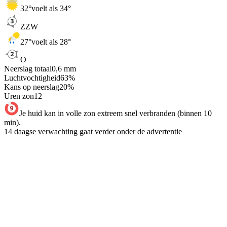
32
°
voelt als 34°
ZZW
27
°
voelt als 28°
O
Neerslag totaal
0,6
mm
Luchtvochtigheid
63
%
Kans op neerslag
20
%
Uren zon
12
Je huid kan in volle zon extreem snel verbranden (binnen 10
min).
14 daagse verwachting gaat verder onder de advertentie