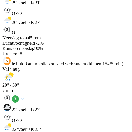
29
°
voelt als 31°
OZO
26
°
voelt als 27°
O
Neerslag totaal
5
mm
Luchtvochtigheid
72
%
Kans op neerslag
90
%
Uren zon
8
Je huid kan in volle zon snel verbranden (binnen 15-25 min).
Vr
14 aug
20
° /
30
°
7
mm
22
°
voelt als 23°
OZO
22
°
voelt als 23°