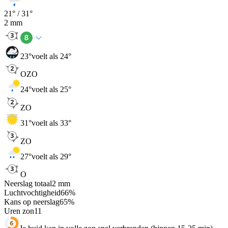
21
° /
31
°
2
mm
23
°
voelt als 24°
OZO
24
°
voelt als 25°
ZO
31
°
voelt als 33°
ZO
27
°
voelt als 29°
O
Neerslag totaal
2
mm
Luchtvochtigheid
66
%
Kans op neerslag
65
%
Uren zon
11