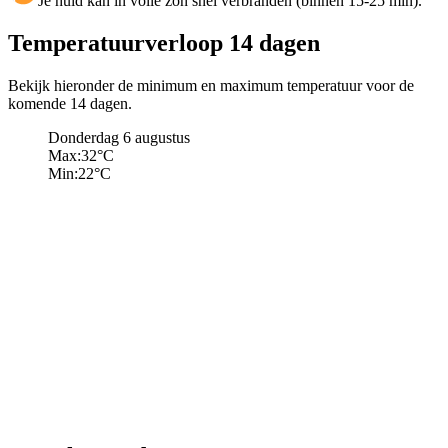
Je huid kan in volle zon snel verbranden (binnen 15-25 min).
Temperatuurverloop 14 dagen
Bekijk hieronder de minimum en maximum temperatuur voor de
komende 14 dagen.
Donderdag 6 augustus
Max:
32
°C
Min:
22
°C