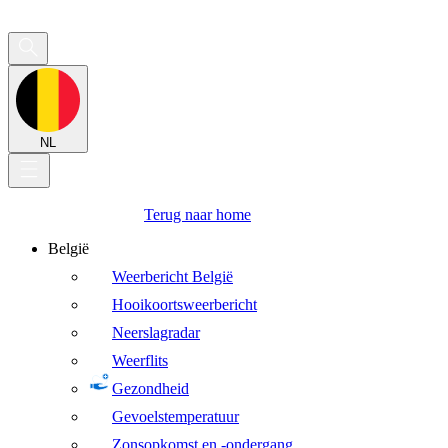
NL
Terug naar home
België
Weerbericht België
Hooikoortsweerbericht
Neerslagradar
Weerflits
Gezondheid
Gevoelstemperatuur
Zonsopkomst en -ondergang