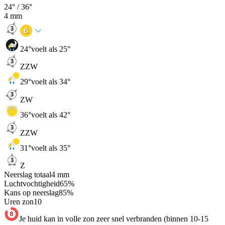
24
° /
36
°
4
mm
24
°
voelt als 25°
ZZW
29
°
voelt als 34°
ZW
36
°
voelt als 42°
ZZW
31
°
voelt als 35°
Z
Neerslag totaal
4
mm
Luchtvochtigheid
65
%
Kans op neerslag
85
%
Uren zon
10
Je huid kan in volle zon zeer snel verbranden (binnen 10-15