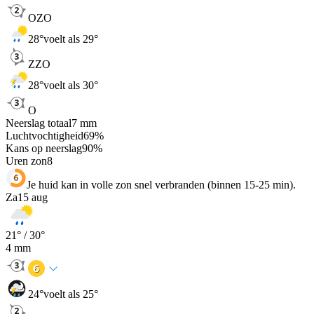
OZO
28
°
voelt als 29°
ZZO
28
°
voelt als 30°
O
Neerslag totaal
7
mm
Luchtvochtigheid
69
%
Kans op neerslag
90
%
Uren zon
8
Je huid kan in volle zon snel verbranden (binnen 15-25 min).
Za
15 aug
21
° /
30
°
4
mm
24
°
voelt als 25°