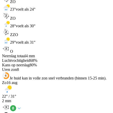
ZO
23
°
voelt als 24°
ZO
28
°
voelt als 30°
ZZO
29
°
voelt als 31°
O
Neerslag totaal
4
mm
Luchtvochtigheid
68
%
Kans op neerslag
80
%
Uren zon
8
Je huid kan in volle zon snel verbranden (binnen 15-25 min).
Zo
16 aug
22
° /
31
°
2
mm