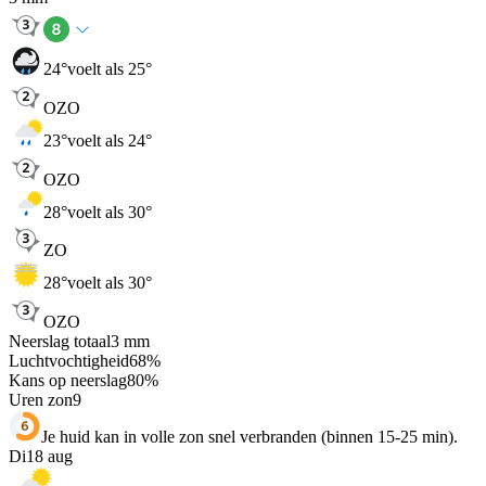
24
°
voelt als 25°
OZO
23
°
voelt als 24°
OZO
28
°
voelt als 30°
ZO
28
°
voelt als 30°
OZO
Neerslag totaal
3
mm
Luchtvochtigheid
68
%
Kans op neerslag
80
%
Uren zon
9
Je huid kan in volle zon snel verbranden (binnen 15-25 min).
Di
18 aug