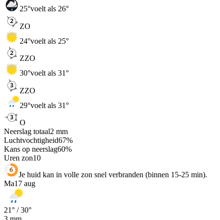
25
°
voelt als 26°
ZO
24
°
voelt als 25°
ZZO
30
°
voelt als 31°
ZZO
29
°
voelt als 31°
O
Neerslag totaal
2
mm
Luchtvochtigheid
67
%
Kans op neerslag
60
%
Uren zon
10
Je huid kan in volle zon snel verbranden (binnen 15-25 min).
Ma
17 aug
21
° /
30
°
3
mm