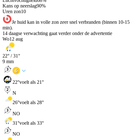
Luchtvochtigheid
68
%
Kans op neerslag
90
%
Uren zon
10
Je huid kan in volle zon zeer snel verbranden (binnen 10-15
min).
14 daagse verwachting gaat verder onder de advertentie
Wo
12 aug
22
° /
31
°
9
mm
22
°
voelt als 21°
N
26
°
voelt als 28°
NO
31
°
voelt als 33°
NO