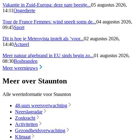
Vakantie in Zuid-Europa: deze nare beestje...
05 augustus 2026,
14:11
Ongedierte
Tour de France Femmes: wind speelt soms de...
04 augustus 2026,
09:45
Sport
Dit is hoe je Meteovista instelt als ‘voor...
02 augustus 2026,
14:40
Actueel
Meer natuur afgebrand in EU sinds begin zo...
01 augustus 2026,
08:30
Bosbranden
Meer weernieuws
Meer over Staunton
Alle weerinformatie voor Staunton
48-uurs weersverwachting
Neerslagradar
Zonkracht
Activiteiten
Gezondheidsverwachting
Klimaat