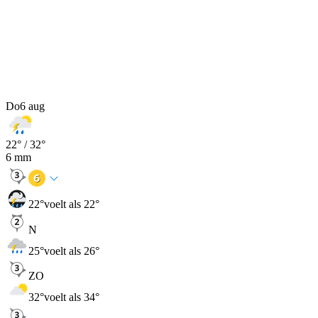
Do
6 aug
22
° /
32
°
6
mm
22
°
voelt als 22°
N
25
°
voelt als 26°
ZO
32
°
voelt als 34°