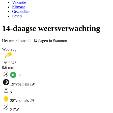
Vakantie
Klimaat
Gezondheid
Foto's
14-daagse weersverwachting
Het weer komende 14 dagen in Staunton.
Wo
5 aug
19
° /
32
°
0,6
mm
19
°
voelt als 19°
Z
28
°
voelt als 29°
ZZW