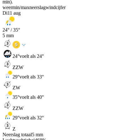
min).
weer
min
/
max
neerslag
wind
cijfer
Di
11 aug
24
° /
35
°
5
mm
24
°
voelt als 24°
ZZW
29
°
voelt als 33°
ZW
35
°
voelt als 40°
ZZW
29
°
voelt als 32°
Z
Neerslag totaal
5
mm