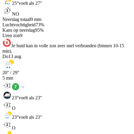
25
°
voelt als 27°
NO
Neerslag totaal
9
mm
Luchtvochtigheid
73
%
Kans op neerslag
95
%
Uren zon
9
Je huid kan in volle zon zeer snel verbranden (binnen 10-15
min).
Do
13 aug
20
° /
29
°
5
mm
23
°
voelt als 23°
O
23
°
voelt als 23°
O