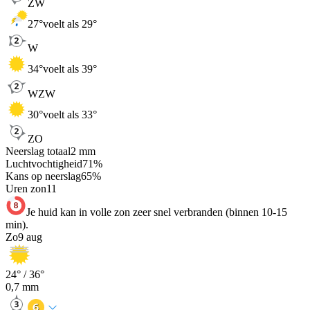
ZW
27
°
voelt als 29°
W
34
°
voelt als 39°
WZW
30
°
voelt als 33°
ZO
Neerslag totaal
2
mm
Luchtvochtigheid
71
%
Kans op neerslag
65
%
Uren zon
11
Je huid kan in volle zon zeer snel verbranden (binnen 10-15
min).
Zo
9 aug
24
° /
36
°
0,7
mm