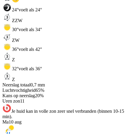
24
°
voelt als 24°
ZZW
30
°
voelt als 34°
ZW
36
°
voelt als 42°
Z
32
°
voelt als 36°
Z
Neerslag totaal
0,7
mm
Luchtvochtigheid
65
%
Kans op neerslag
20
%
Uren zon
11
Je huid kan in volle zon zeer snel verbranden (binnen 10-15
min).
Ma
10 aug