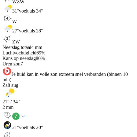
WZW
31
°
voelt als 34°
W
27
°
voelt als 28°
ZW
Neerslag totaal
4
mm
Luchtvochtigheid
69
%
Kans op neerslag
80
%
Uren zon
7
Je huid kan in volle zon extreem snel verbranden (binnen 10
min).
Za
8 aug
21
° /
34
°
2
mm
21
°
voelt als 20°