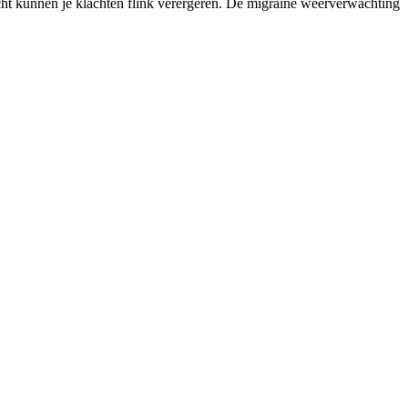
icht kunnen je klachten flink verergeren. De migraine weerverwachting