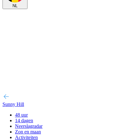
NL
Sunny Hill
48 uur
14 dagen
Neerslagradar
Zon en maan
Activiteiten