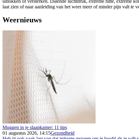
uitlokken of versterken. Dalende luchtdruk, extreme hitte, extreme k
laat zien of naar aanleiding van het weer meer of minder pijn valt te 
Weernieuws
Muggen in je slaapkamer: 11 tips
01 augustus 2026, 14:15
Gezondheid
Heb jij ook vaak last van dat irritante gezoem om je hoofd als je wilt s