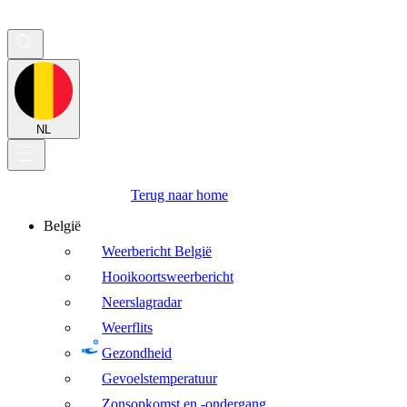
NL
Terug naar home
België
Weerbericht België
Hooikoortsweerbericht
Neerslagradar
Weerflits
Gezondheid
Gevoelstemperatuur
Zonsopkomst en -ondergang