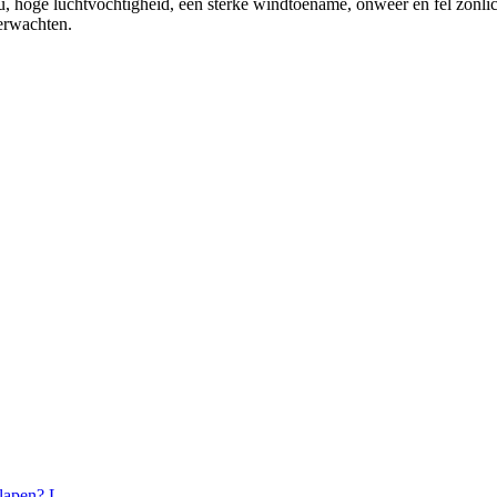
ou, hoge luchtvochtigheid, een sterke windtoename, onweer en fel zonl
verwachten.
lapen? L...