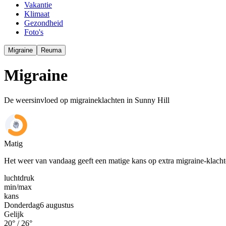
Vakantie
Klimaat
Gezondheid
Foto's
Migraine
Reuma
Migraine
De weersinvloed op migraineklachten in Sunny Hill
Matig
Het weer van vandaag geeft een matige kans op extra migraine-klach
luchtdruk
min
/
max
kans
Donderdag
6 augustus
Gelijk
20
° /
26
°