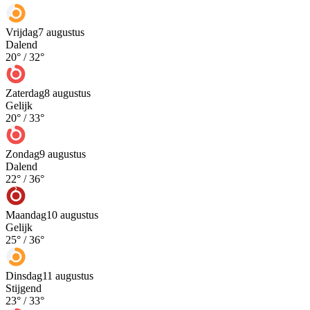
Vrijdag
7 augustus
Dalend
20
° /
32
°
Zaterdag
8 augustus
Gelijk
20
° /
33
°
Zondag
9 augustus
Dalend
22
° /
36
°
Maandag
10 augustus
Gelijk
25
° /
36
°
Dinsdag
11 augustus
Stijgend
23
° /
33
°