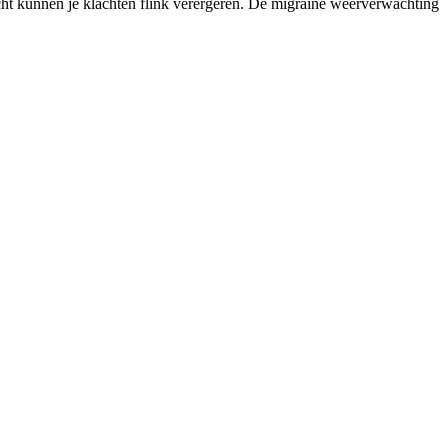
icht kunnen je klachten flink verergeren. De migraine weerverwachting