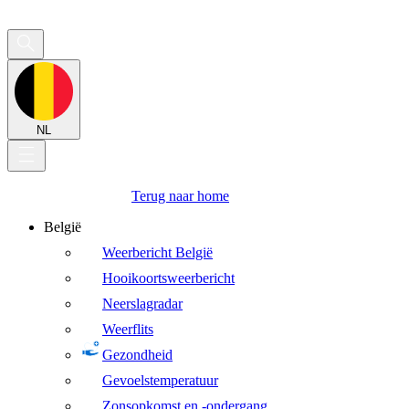
NL
Terug naar home
België
Weerbericht België
Hooikoortsweerbericht
Neerslagradar
Weerflits
Gezondheid
Gevoelstemperatuur
Zonsopkomst en -ondergang