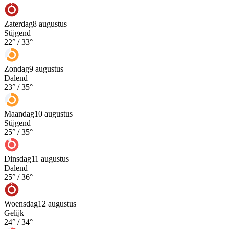
Zaterdag
8 augustus
Stijgend
22
° /
33
°
Zondag
9 augustus
Dalend
23
° /
35
°
Maandag
10 augustus
Stijgend
25
° /
35
°
Dinsdag
11 augustus
Dalend
25
° /
36
°
Woensdag
12 augustus
Gelijk
24
° /
34
°