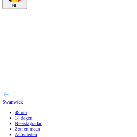
NL
Swanwick
48 uur
14 dagen
Neerslagradar
Zon en maan
Activiteiten