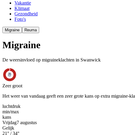
Vakantie
Klimaat
Gezondheid
Foto's
Migraine
Reuma
Migraine
De weersinvloed op migraineklachten in Swanwick
Zeer groot
Het weer van vandaag geeft een zeer grote kans op extra migraine-kl
luchtdruk
min
/
max
kans
Vrijdag
7 augustus
Gelijk
21
° /
34
°