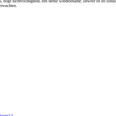
ou, hoge luchtvochtigheid, een sterke windtoename, onweer en fel zonl
verwachten.
lapen? L...