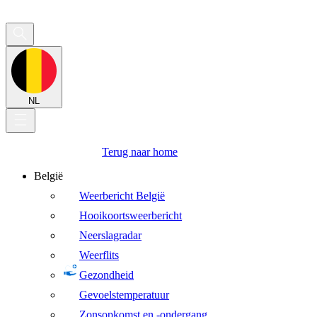
NL
Terug naar home
België
Weerbericht België
Hooikoortsweerbericht
Neerslagradar
Weerflits
Gezondheid
Gevoelstemperatuur
Zonsopkomst en -ondergang