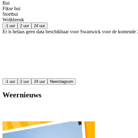
Bui
Fikse bui
Stortbui
Wolkbreuk
-1 uur
2 uur
24 uur
Er is helaas geen data beschikbaar voor Swanwick voor de komende
-1 uur
2 uur
24 uur
Neerslagsom
Weernieuws