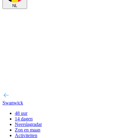
NL
Swanwick
48 uur
14 dagen
Neerslagradar
Zon en maan
Activiteiten