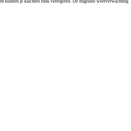
icht kunnen je klachten flink verergeren. De migraine weerverwachting