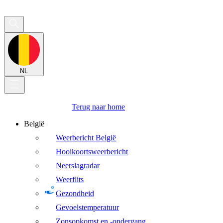
NL
Terug naar home
België
Weerbericht België
Hooikoortsweerbericht
Neerslagradar
Weerflits
Gezondheid
Gevoelstemperatuur
Zonsopkomst en -ondergang