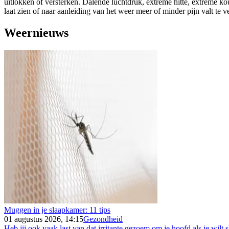
uitlokken of versterken. Dalende luchtdruk, extreme hitte, extreme k
laat zien of naar aanleiding van het weer meer of minder pijn valt te 
Weernieuws
Muggen in je slaapkamer: 11 tips
01 augustus 2026, 14:15
Gezondheid
Heb jij ook vaak last van dat irritante gezoem om je hoofd als je wilt s