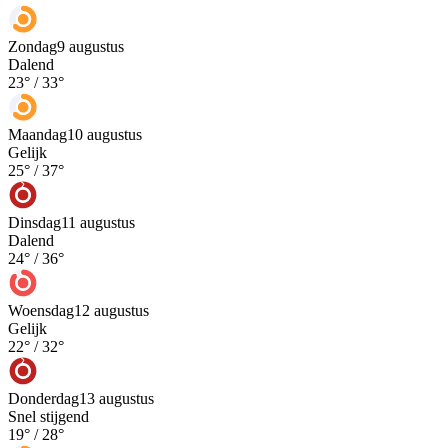
Zondag
9 augustus
Dalend
23
° /
33
°
Maandag
10 augustus
Gelijk
25
° /
37
°
Dinsdag
11 augustus
Dalend
24
° /
36
°
Woensdag
12 augustus
Gelijk
22
° /
32
°
Donderdag
13 augustus
Snel stijgend
19
° /
28
°