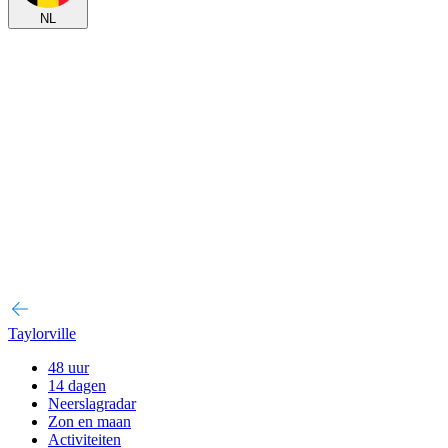
NL
Taylorville
48 uur
14 dagen
Neerslagradar
Zon en maan
Activiteiten