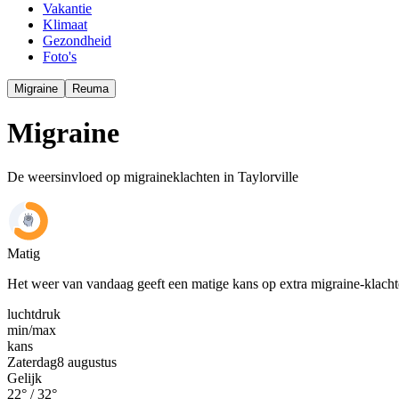
Vakantie
Klimaat
Gezondheid
Foto's
Migraine
Reuma
Migraine
De weersinvloed op migraineklachten in Taylorville
Matig
Het weer van vandaag geeft een matige kans op extra migraine-klach
luchtdruk
min
/
max
kans
Zaterdag
8 augustus
Gelijk
22
° /
32
°