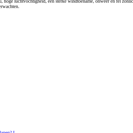
ou, hoge luchtvochtigheid, een sterke windtoename, onweer en fel zonl
verwachten.
lapen? L...