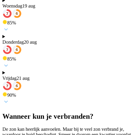
Woensdag
19 aug
85
%
Donderdag
20 aug
85
%
Vrijdag
21 aug
90
%
Wanneer kun je verbranden?
De zon kan heerlijk aanvoelen. Maar bij te veel zon verbrand je,
waardoor je huid beschadigt. Smeer je daarom een kwartier voordat