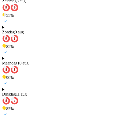
Zaterdag
8 aug
55
%
Zondag
9 aug
85
%
Maandag
10 aug
90
%
Dinsdag
11 aug
85
%