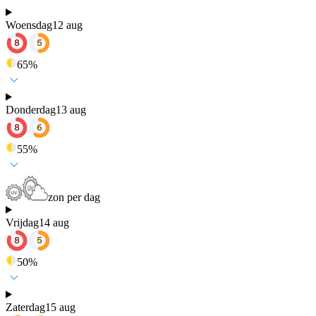
Woensdag
12 aug
65
%
Donderdag
13 aug
55
%
zon per dag
Vrijdag
14 aug
50
%
Zaterdag
15 aug