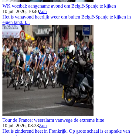
WK voetbal: aangename avond om België-Spanje te kijken
10 juli 2026, 10:40
Zon
Het is vanavond heerlijk weer om buiten België-Spanje te kijken in
eigen land. I...
Tour de France: weeralarm vanwege de extreme hitte
10 juli 2026, 08:28
Zon
Het is zinderend heet in Frankrijk. Op grote schaal is er sprake van