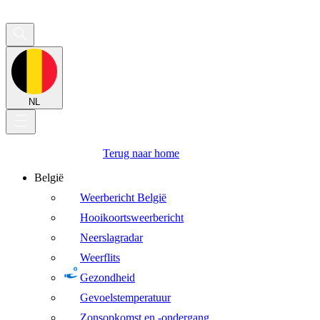
NL
Terug naar home
België
Weerbericht België
Hooikoortsweerbericht
Neerslagradar
Weerflits
Gezondheid
Gevoelstemperatuur
Zonsopkomst en -ondergang