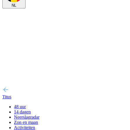
NL
Titus
48 uur
14 dagen
Neerslagradar
Zon en maan
Activiteiten