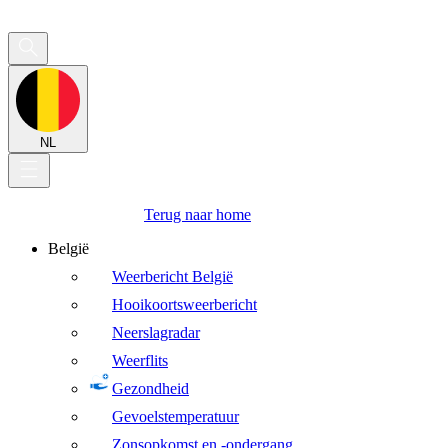
NL
Terug naar home
België
Weerbericht België
Hooikoortsweerbericht
Neerslagradar
Weerflits
Gezondheid
Gevoelstemperatuur
Zonsopkomst en -ondergang