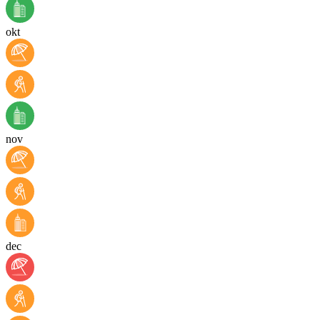
okt
nov
dec