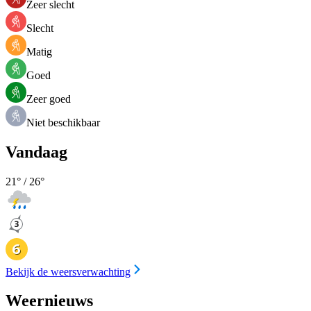
Zeer slecht
Slecht
Matig
Goed
Zeer goed
Niet beschikbaar
Vandaag
21
° /
26
°
Bekijk de weersverwachting
Weernieuws