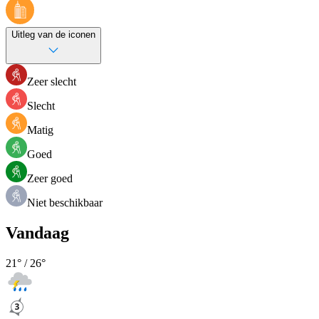
Uitleg van de iconen
Zeer slecht
Slecht
Matig
Goed
Zeer goed
Niet beschikbaar
Vandaag
21
° /
26
°