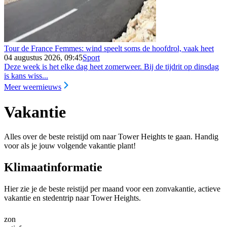
Tour de France Femmes: wind speelt soms de hoofdrol, vaak heet
04 augustus 2026, 09:45
Sport
Deze week is het elke dag heet zomerweer. Bij de tijdrit op dinsdag
is kans wiss...
Meer weernieuws
Vakantie
Alles over de beste reistijd om naar Tower Heights te gaan. Handig
voor als je jouw volgende vakantie plant!
Klimaatinformatie
Hier zie je de beste reistijd per maand voor een zonvakantie, actieve
vakantie en stedentrip naar Tower Heights.
zon