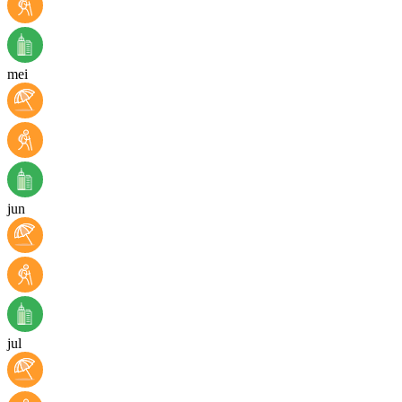
mei
jun
jul