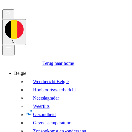
NL
Terug naar home
België
Weerbericht België
Hooikoortsweerbericht
Neerslagradar
Weerflits
Gezondheid
Gevoelstemperatuur
Zonsopkomst en -ondergang