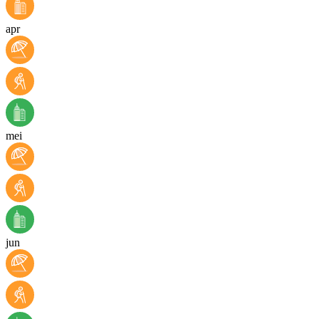
apr
mei
jun