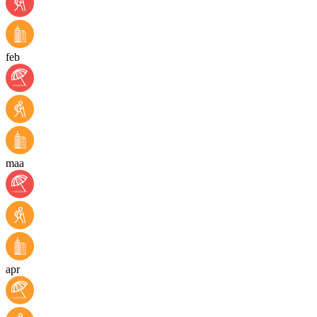
feb
maa
apr