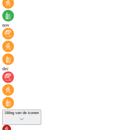
nov
dec
Uitleg van de iconen