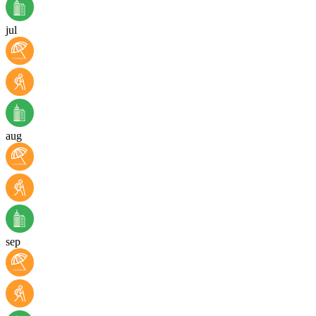
jul
aug
sep