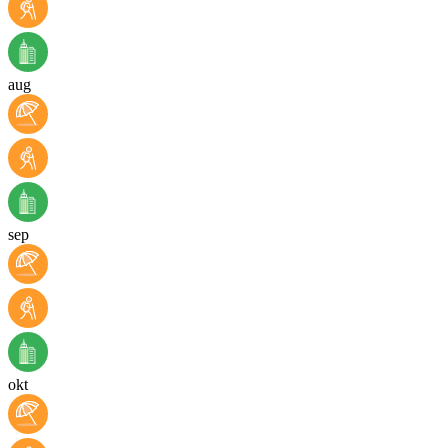
aug
sep
okt