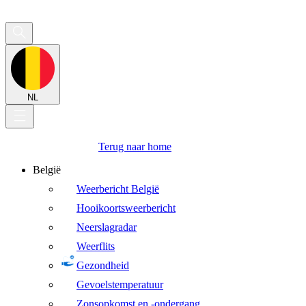
NL
Terug naar home
België
Weerbericht België
Hooikoortsweerbericht
Neerslagradar
Weerflits
Gezondheid
Gevoelstemperatuur
Zonsopkomst en -ondergang