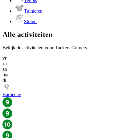
Tennis
Tuinieren
Strand
Alle activiteiten
Bekijk de activiteiten voor Tuckers Corners
vr
za
zo
ma
di
Barbecue