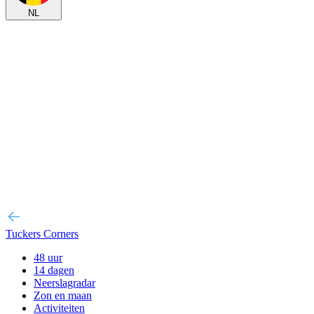
NL
Tuckers Corners
48 uur
14 dagen
Neerslagradar
Zon en maan
Activiteiten