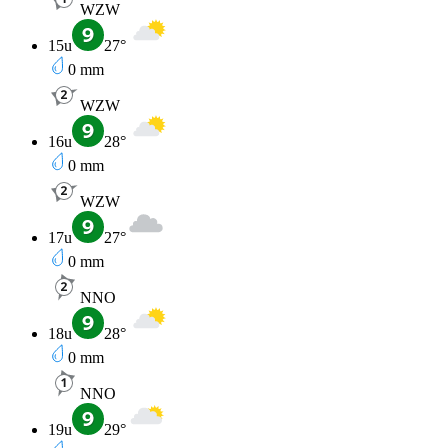
WZW
15u
27
°
0
mm
WZW
16u
28
°
0
mm
WZW
17u
27
°
0
mm
NNO
18u
28
°
0
mm
NNO
19u
29
°