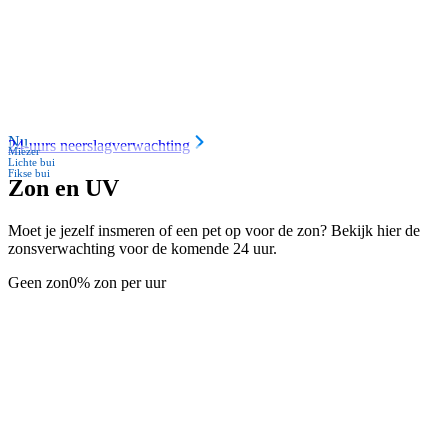
Nu
24-uurs neerslagverwachting
Miezer
Lichte bui
Fikse bui
Zon en UV
Moet je jezelf insmeren of een pet op voor de zon? Bekijk hier de
zonsverwachting voor de komende 24 uur.
Geen zon
0% zon per uur