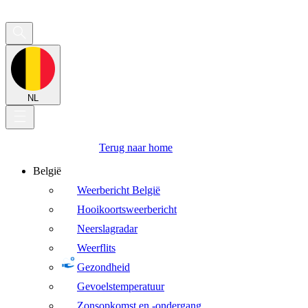
NL
Terug naar home
België
Weerbericht België
Hooikoortsweerbericht
Neerslagradar
Weerflits
Gezondheid
Gevoelstemperatuur
Zonsopkomst en -ondergang