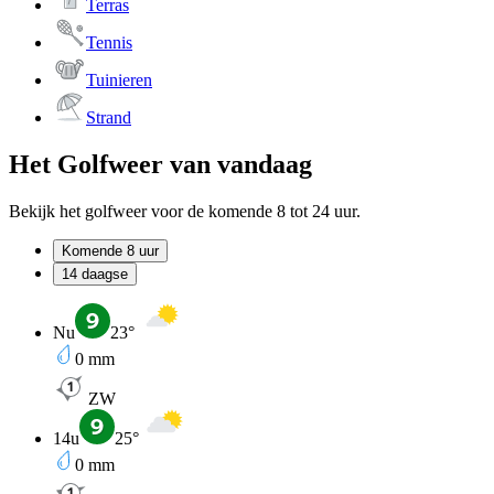
Terras
Tennis
Tuinieren
Strand
Het Golfweer van vandaag
Bekijk het golfweer voor de komende 8 tot 24 uur.
Komende 8 uur
14 daagse
Nu
23
°
0
mm
ZW
14u
25
°
0
mm