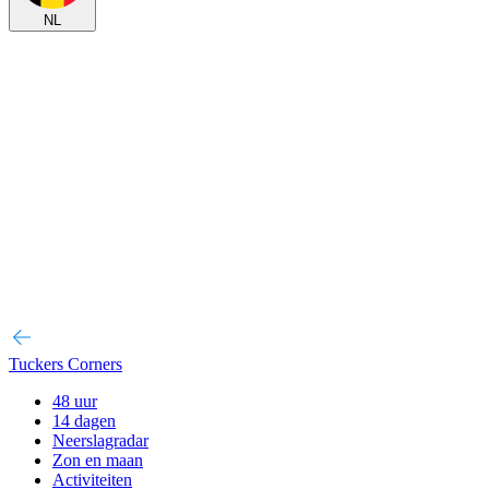
NL
Tuckers Corners
48 uur
14 dagen
Neerslagradar
Zon en maan
Activiteiten