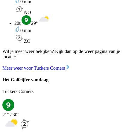
0
mm
NO
20u
29
°
0
mm
ZO
Wil je meer weer bekijken? Kijk dan op de weer pagina van je
locatie:
Meer weer voor Tuckers Corners
Het Golfcijfer vandaag
Tuckers Corners
21
° /
30
°