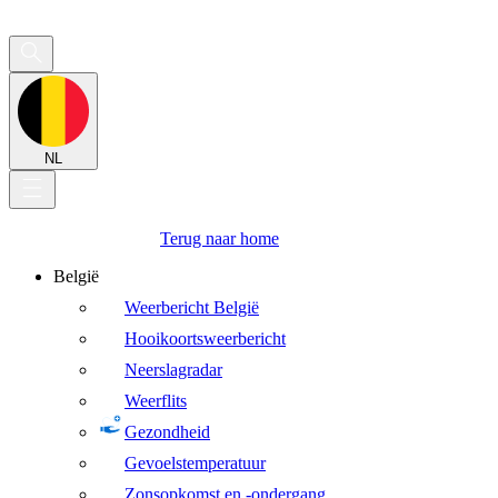
NL
Terug naar home
België
Weerbericht België
Hooikoortsweerbericht
Neerslagradar
Weerflits
Gezondheid
Gevoelstemperatuur
Zonsopkomst en -ondergang