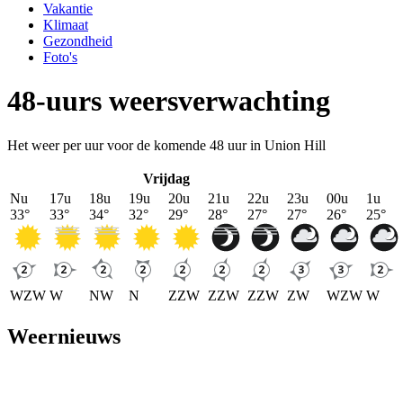
Vakantie
Klimaat
Gezondheid
Foto's
48-uurs weersverwachting
Het weer per uur voor de komende 48 uur in Union Hill
Vrijdag
Nu
17u
18u
19u
20u
21u
22u
23u
00u
1u
33
°
33
°
34
°
32
°
29
°
28
°
27
°
27
°
26
°
25
°
WZW
W
NW
N
ZZW
ZZW
ZZW
ZW
WZW
W
Weernieuws