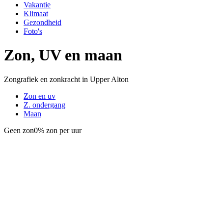
Vakantie
Klimaat
Gezondheid
Foto's
Zon, UV en maan
Zongrafiek en zonkracht in Upper Alton
Zon en uv
Z. ondergang
Maan
Geen zon
0% zon per uur