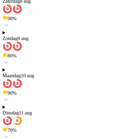
Zaterdag
8 aug
90
%
Zondag
9 aug
80
%
Maandag
10 aug
90
%
Dinsdag
11 aug
70
%