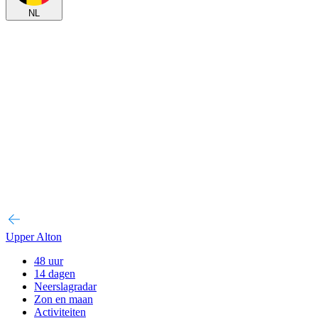
NL
Upper Alton
48 uur
14 dagen
Neerslagradar
Zon en maan
Activiteiten