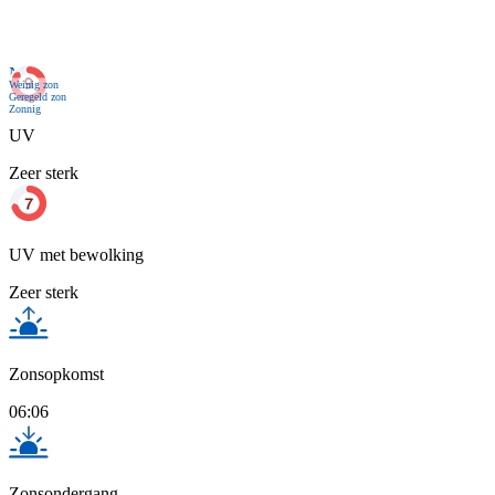
Nu
Weinig zon
Geregeld zon
Zonnig
UV
Zeer sterk
UV met bewolking
Zeer sterk
Zonsopkomst
06:06
Zonsondergang