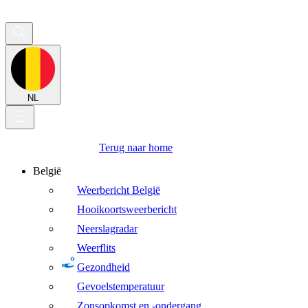
NL
Terug naar home
België
Weerbericht België
Hooikoortsweerbericht
Neerslagradar
Weerflits
Gezondheid
Gevoelstemperatuur
Zonsopkomst en -ondergang