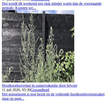
Het wordt dit weekend een stuk minder warm dan de voorgaande
periode. Kunnen we...
Hooikoortsoverlast in zomervakantie door bijvoet
11 juli 2026, 05:30
Gezondheid
Het grasseizoen is nog bezig en de volgende hooikoortsveroorzaker
staat op punt...