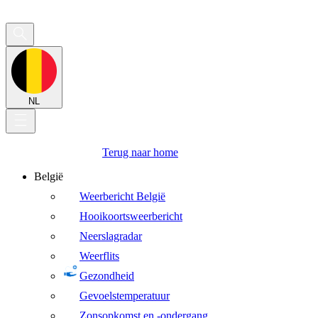
NL
Terug naar home
België
Weerbericht België
Hooikoortsweerbericht
Neerslagradar
Weerflits
Gezondheid
Gevoelstemperatuur
Zonsopkomst en -ondergang