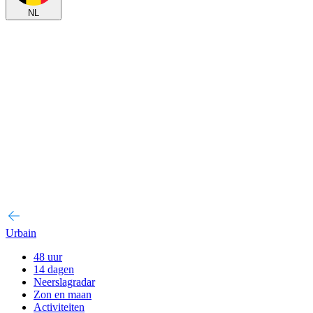
NL
Urbain
48 uur
14 dagen
Neerslagradar
Zon en maan
Activiteiten