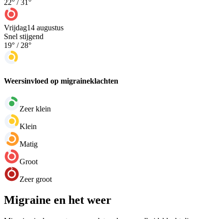
22
° /
31
°
Vrijdag
14 augustus
Snel stijgend
19
° /
28
°
Weersinvloed op migraineklachten
Zeer klein
Klein
Matig
Groot
Zeer groot
Migraine en het weer