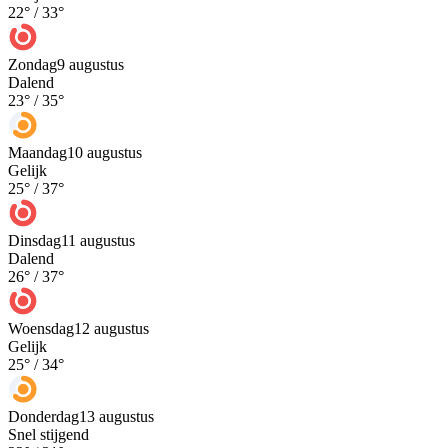
22
° /
33
°
Zondag
9 augustus
Dalend
23
° /
35
°
Maandag
10 augustus
Gelijk
25
° /
37
°
Dinsdag
11 augustus
Dalend
26
° /
37
°
Woensdag
12 augustus
Gelijk
25
° /
34
°
Donderdag
13 augustus
Snel stijgend