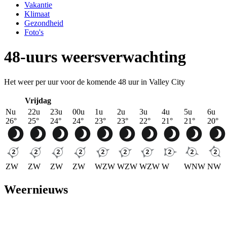
Vakantie
Klimaat
Gezondheid
Foto's
48-uurs weersverwachting
Het weer per uur voor de komende 48 uur in Valley City
Vrijdag
Nu
22u
23u
00u
1u
2u
3u
4u
5u
6u
26
°
25
°
24
°
24
°
23
°
23
°
22
°
21
°
21
°
20
°
ZW
ZW
ZW
ZW
WZW
WZW
WZW
W
WNW
NW
Weernieuws