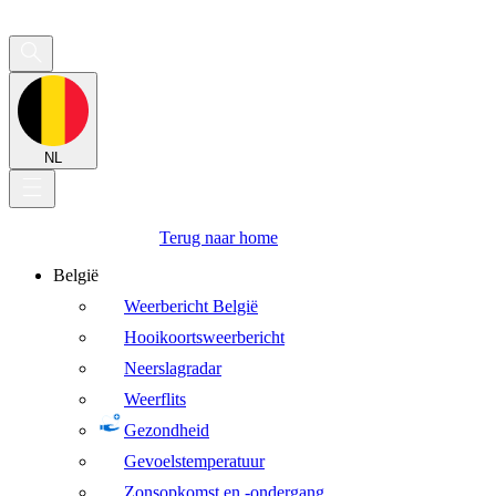
NL
Terug naar home
België
Weerbericht België
Hooikoortsweerbericht
Neerslagradar
Weerflits
Gezondheid
Gevoelstemperatuur
Zonsopkomst en -ondergang