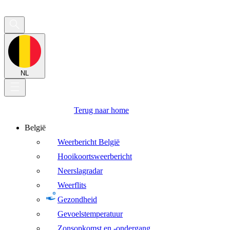
NL
Terug naar home
België
Weerbericht België
Hooikoortsweerbericht
Neerslagradar
Weerflits
Gezondheid
Gevoelstemperatuur
Zonsopkomst en -ondergang