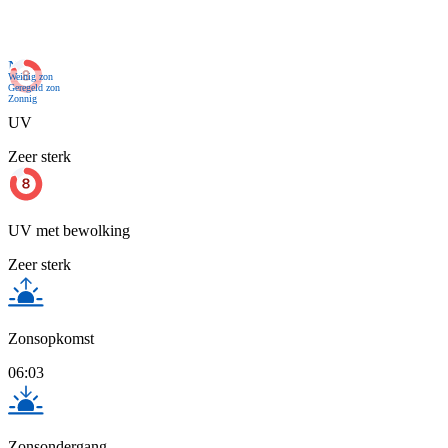
Nu
Weinig zon
Geregeld zon
Zonnig
UV
Zeer sterk
UV met bewolking
Zeer sterk
Zonsopkomst
06:03
Zonsondergang