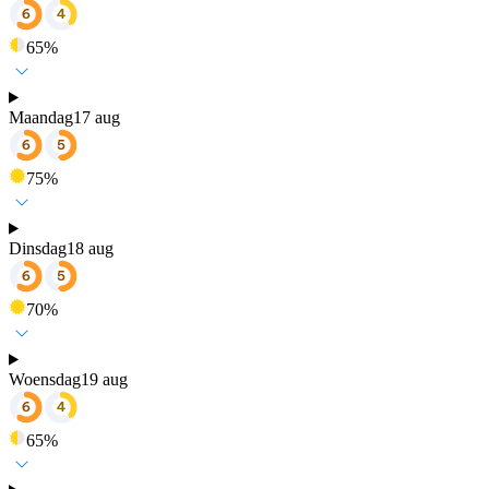
65
%
Maandag
17 aug
75
%
Dinsdag
18 aug
70
%
Woensdag
19 aug
65
%