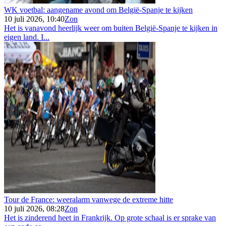
WK voetbal: aangename avond om België-Spanje te kijken
10 juli 2026, 10:40
Zon
Het is vanavond heerlijk weer om buiten België-Spanje te kijken in
eigen land. I...
Tour de France: weeralarm vanwege de extreme hitte
10 juli 2026, 08:28
Zon
Het is zinderend heet in Frankrijk. Op grote schaal is er sprake van