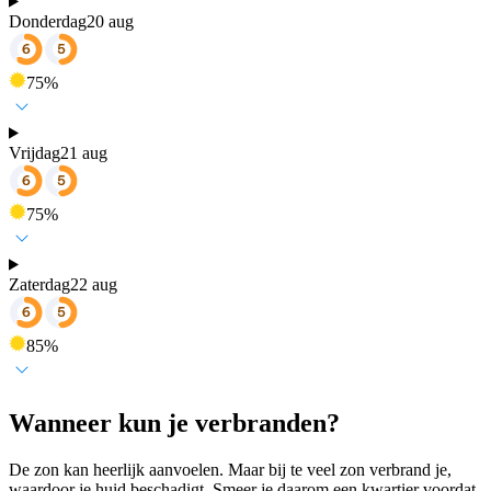
Donderdag
20 aug
75
%
Vrijdag
21 aug
75
%
Zaterdag
22 aug
85
%
Wanneer kun je verbranden?
De zon kan heerlijk aanvoelen. Maar bij te veel zon verbrand je,
waardoor je huid beschadigt. Smeer je daarom een kwartier voordat