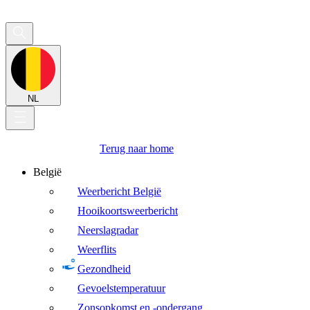
NL
Terug naar home
België
Weerbericht België
Hooikoortsweerbericht
Neerslagradar
Weerflits
Gezondheid
Gevoelstemperatuur
Zonsopkomst en -ondergang