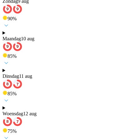
Zondag
9 aug
90
%
Maandag
10 aug
85
%
Dinsdag
11 aug
85
%
Woensdag
12 aug
75
%