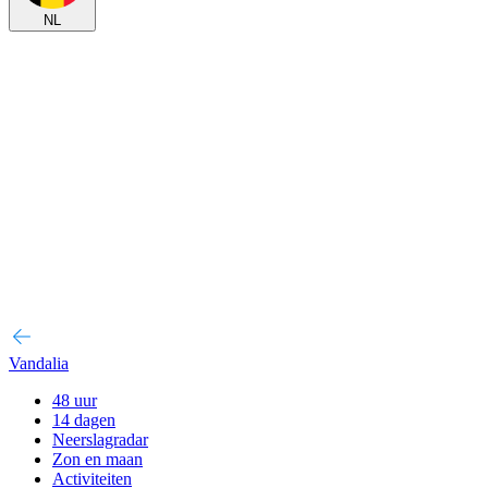
NL
Vandalia
48 uur
14 dagen
Neerslagradar
Zon en maan
Activiteiten