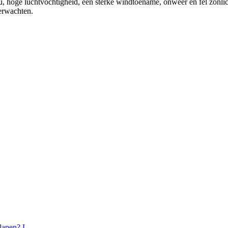
ou, hoge luchtvochtigheid, een sterke windtoename, onweer en fel zonl
verwachten.
lapen? L...