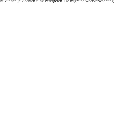
icht kunnen je klachten flink verergeren. De migraine weerverwachting