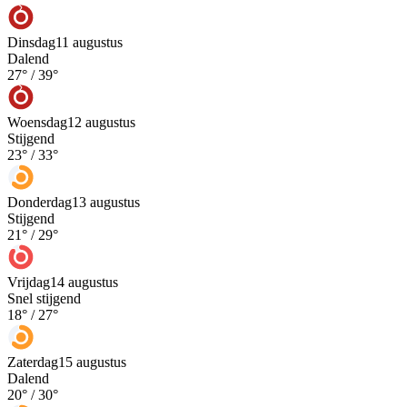
Dinsdag
11 augustus
Dalend
27
° /
39
°
Woensdag
12 augustus
Stijgend
23
° /
33
°
Donderdag
13 augustus
Stijgend
21
° /
29
°
Vrijdag
14 augustus
Snel stijgend
18
° /
27
°
Zaterdag
15 augustus
Dalend
20
° /
30
°