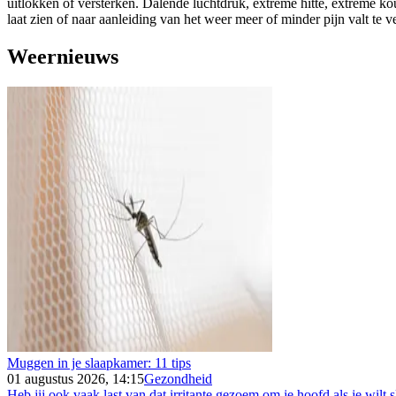
uitlokken of versterken. Dalende luchtdruk, extreme hitte, extreme k
laat zien of naar aanleiding van het weer meer of minder pijn valt te 
Weernieuws
Muggen in je slaapkamer: 11 tips
01 augustus 2026, 14:15
Gezondheid
Heb jij ook vaak last van dat irritante gezoem om je hoofd als je wilt s