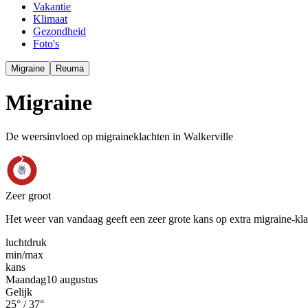
Vakantie
Klimaat
Gezondheid
Foto's
Migraine
Reuma
Migraine
De weersinvloed op migraineklachten in Walkerville
Zeer groot
Het weer van vandaag geeft een zeer grote kans op extra migraine-kl
luchtdruk
min
/
max
kans
Maandag
10 augustus
Gelijk
25
° /
37
°