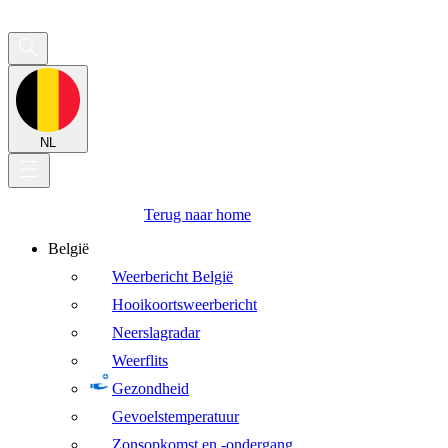
NL
Terug naar home
België
Weerbericht België
Hooikoortsweerbericht
Neerslagradar
Weerflits
Gezondheid
Gevoelstemperatuur
Zonsopkomst en -ondergang