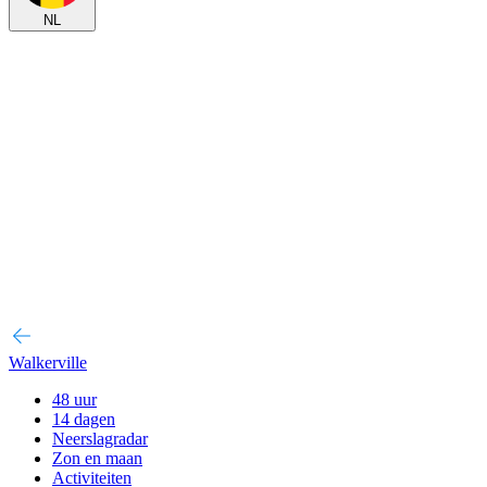
NL
Walkerville
48 uur
14 dagen
Neerslagradar
Zon en maan
Activiteiten