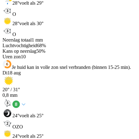
28
°
voelt als 29°
O
28
°
voelt als 30°
O
Neerslag totaal
1
mm
Luchtvochtigheid
68
%
Kans op neerslag
50
%
Uren zon
10
Je huid kan in volle zon snel verbranden (binnen 15-25 min).
Di
18 aug
20
° /
31
°
0,8
mm
24
°
voelt als 25°
OZO
24
°
voelt als 25°