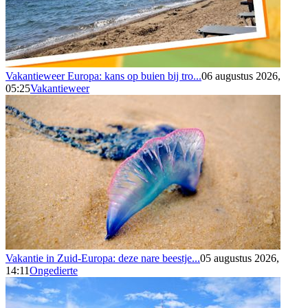
Vakantieweer Europa: kans op buien bij tro...
06 augustus 2026,
05:25
Vakantieweer
Vakantie in Zuid-Europa: deze nare beestje...
05 augustus 2026,
14:11
Ongedierte