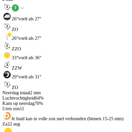
26
°
voelt als 27°
ZO
26
°
voelt als 27°
ZZO
33
°
voelt als 36°
ZZW
29
°
voelt als 31°
ZO
Neerslag totaal
2
mm
Luchtvochtigheid
64
%
Kans op neerslag
70
%
Uren zon
11
Je huid kan in volle zon snel verbranden (binnen 15-25 min).
Za
22 aug