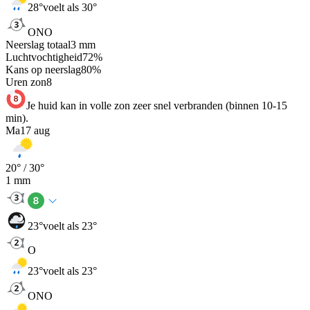
28
°
voelt als 30°
ONO
Neerslag totaal
3
mm
Luchtvochtigheid
72
%
Kans op neerslag
80
%
Uren zon
8
Je huid kan in volle zon zeer snel verbranden (binnen 10-15
min).
Ma
17 aug
20
° /
30
°
1
mm
23
°
voelt als 23°
O
23
°
voelt als 23°
ONO