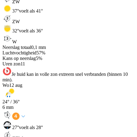
ZW
37
°
voelt als 41°
ZW
32
°
voelt als 36°
W
Neerslag totaal
0,1
mm
Luchtvochtigheid
57
%
Kans op neerslag
5
%
Uren zon
11
Je huid kan in volle zon extreem snel verbranden (binnen 10
min).
Wo
12 aug
24
° /
36
°
6
mm
27
°
voelt als 28°