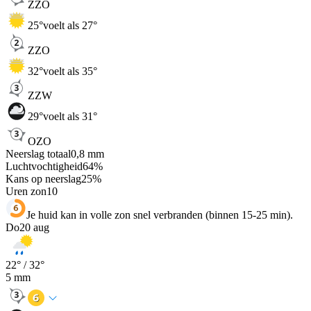
ZZO
25
°
voelt als 27°
ZZO
32
°
voelt als 35°
ZZW
29
°
voelt als 31°
OZO
Neerslag totaal
0,8
mm
Luchtvochtigheid
64
%
Kans op neerslag
25
%
Uren zon
10
Je huid kan in volle zon snel verbranden (binnen 15-25 min).
Do
20 aug
22
° /
32
°
5
mm