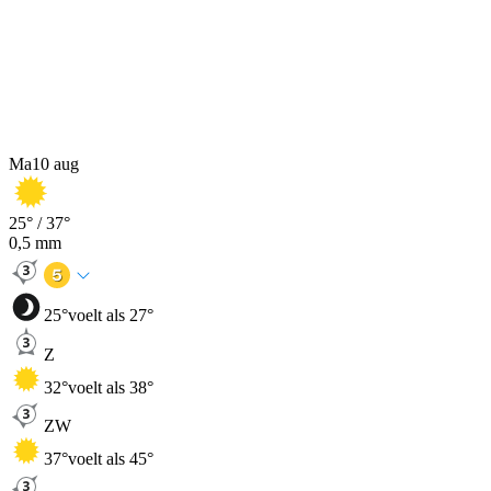
Ma
10 aug
25
° /
37
°
0,5
mm
25
°
voelt als 27°
Z
32
°
voelt als 38°
ZW
37
°
voelt als 45°