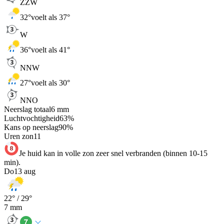
ZZW
32
°
voelt als 37°
W
36
°
voelt als 41°
NNW
27
°
voelt als 30°
NNO
Neerslag totaal
6
mm
Luchtvochtigheid
63
%
Kans op neerslag
90
%
Uren zon
11
Je huid kan in volle zon zeer snel verbranden (binnen 10-15
min).
Do
13 aug
22
° /
29
°
7
mm