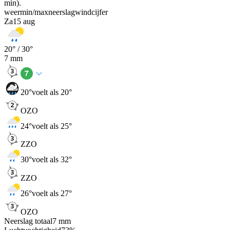
min).
weer
min
/
max
neerslag
wind
cijfer
Za
15 aug
20
° /
30
°
7
mm
20
°
voelt als 20°
OZO
24
°
voelt als 25°
ZZO
30
°
voelt als 32°
ZZO
26
°
voelt als 27°
OZO
Neerslag totaal
7
mm