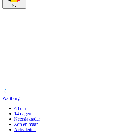
NL
Wartburg
48 uur
14 dagen
Neerslagradar
Zon en maan
Activiteiten