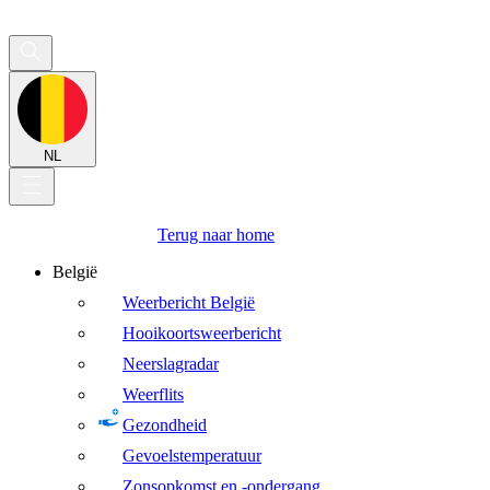
NL
Terug naar home
België
Weerbericht België
Hooikoortsweerbericht
Neerslagradar
Weerflits
Gezondheid
Gevoelstemperatuur
Zonsopkomst en -ondergang