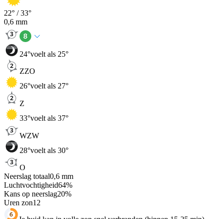
22
° /
33
°
0,6
mm
24
°
voelt als 25°
ZZO
26
°
voelt als 27°
Z
33
°
voelt als 37°
WZW
28
°
voelt als 30°
O
Neerslag totaal
0,6
mm
Luchtvochtigheid
64
%
Kans op neerslag
20
%
Uren zon
12