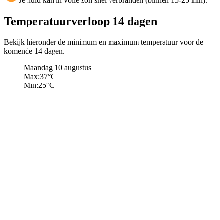
Je huid kan in volle zon snel verbranden (binnen 15-25 min).
Temperatuurverloop 14 dagen
Bekijk hieronder de minimum en maximum temperatuur voor de
komende 14 dagen.
Maandag 10 augustus
Max:
37
°C
Min:
25
°C