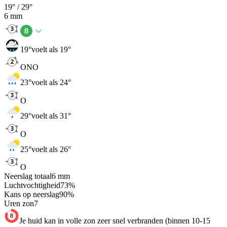
19
° /
29
°
6
mm
19
°
voelt als 19°
ONO
23
°
voelt als 24°
O
29
°
voelt als 31°
O
25
°
voelt als 26°
O
Neerslag totaal
6
mm
Luchtvochtigheid
73
%
Kans op neerslag
90
%
Uren zon
7
Je huid kan in volle zon zeer snel verbranden (binnen 10-15