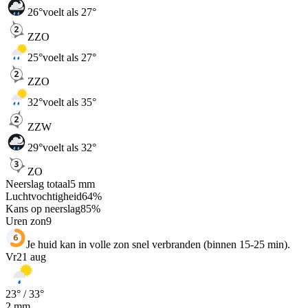
26
°
voelt als 27°
ZZO
25
°
voelt als 27°
ZZO
32
°
voelt als 35°
ZZW
29
°
voelt als 32°
ZO
Neerslag totaal
5
mm
Luchtvochtigheid
64
%
Kans op neerslag
85
%
Uren zon
9
Je huid kan in volle zon snel verbranden (binnen 15-25 min).
Vr
21 aug
23
° /
33
°
2
mm