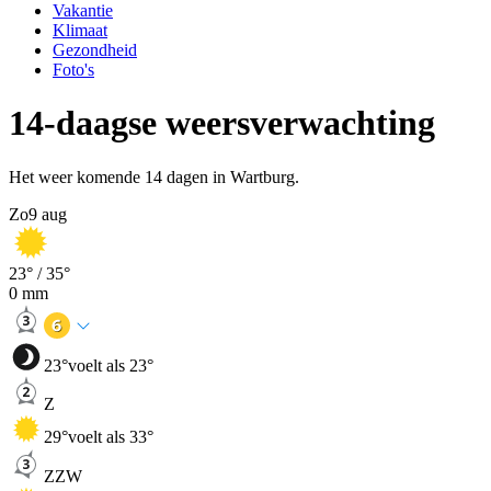
Vakantie
Klimaat
Gezondheid
Foto's
14-daagse weersverwachting
Het weer komende 14 dagen in Wartburg.
Zo
9 aug
23
° /
35
°
0
mm
23
°
voelt als 23°
Z
29
°
voelt als 33°
ZZW