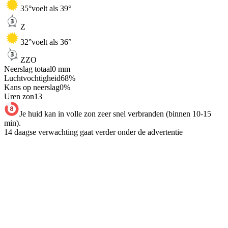
35
°
voelt als 39°
Z
32
°
voelt als 36°
ZZO
Neerslag totaal
0
mm
Luchtvochtigheid
68
%
Kans op neerslag
0
%
Uren zon
13
Je huid kan in volle zon zeer snel verbranden (binnen 10-15
min).
14 daagse verwachting gaat verder onder de advertentie