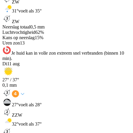
ZW
31
°
voelt als 35°
ZW
Neerslag totaal
0,5
mm
Luchtvochtigheid
62
%
Kans op neerslag
15
%
Uren zon
13
Je huid kan in volle zon extreem snel verbranden (binnen 10
min).
Di
11 aug
27
° /
37
°
0,1
mm
27
°
voelt als 28°
ZZW
32
°
voelt als 37°