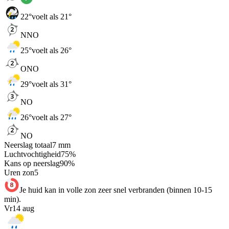
22
°
voelt als 21°
NNO
25
°
voelt als 26°
ONO
29
°
voelt als 31°
NO
26
°
voelt als 27°
NO
Neerslag totaal
7
mm
Luchtvochtigheid
75
%
Kans op neerslag
90
%
Uren zon
5
Je huid kan in volle zon zeer snel verbranden (binnen 10-15
min).
Vr
14 aug