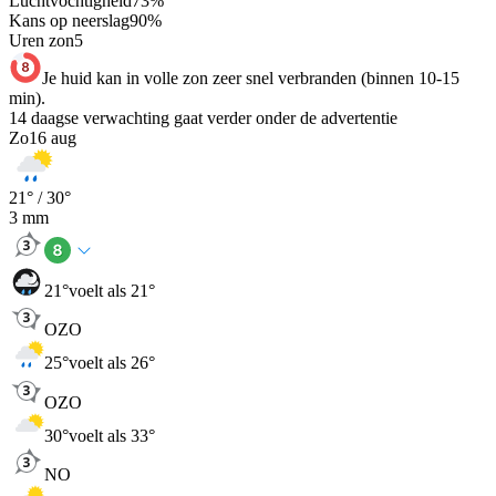
Luchtvochtigheid
73
%
Kans op neerslag
90
%
Uren zon
5
Je huid kan in volle zon zeer snel verbranden (binnen 10-15
min).
14 daagse verwachting gaat verder onder de advertentie
Zo
16 aug
21
° /
30
°
3
mm
21
°
voelt als 21°
OZO
25
°
voelt als 26°
OZO
30
°
voelt als 33°
NO