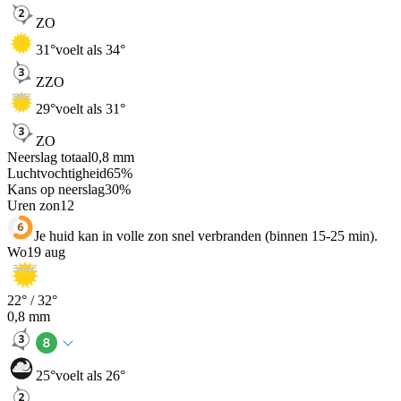
ZO
31
°
voelt als 34°
ZZO
29
°
voelt als 31°
ZO
Neerslag totaal
0,8
mm
Luchtvochtigheid
65
%
Kans op neerslag
30
%
Uren zon
12
Je huid kan in volle zon snel verbranden (binnen 15-25 min).
Wo
19 aug
22
° /
32
°
0,8
mm
25
°
voelt als 26°