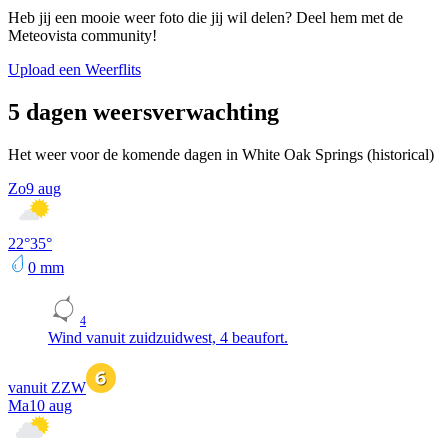
Heb jij een mooie weer foto die jij wil delen? Deel hem met de
Meteovista community!
Upload een Weerflits
5 dagen weersverwachting
Het weer voor de komende dagen in White Oak Springs (historical)
Zo
9 aug
22
°
35
°
0
mm
4
Wind vanuit zuidzuidwest, 4 beaufort.
vanuit ZZW
Ma
10 aug