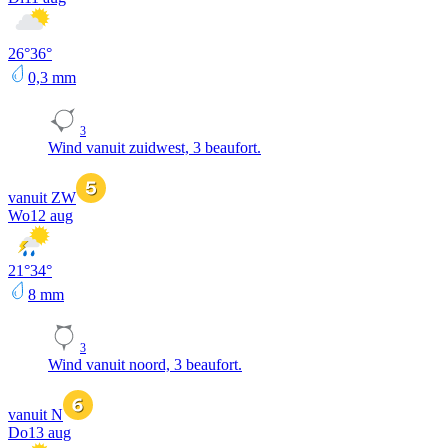
26
°
36
°
0,3
mm
3
Wind vanuit zuidwest, 3 beaufort.
vanuit ZW
Wo
12 aug
21
°
34
°
8
mm
3
Wind vanuit noord, 3 beaufort.
vanuit N
Do
13 aug