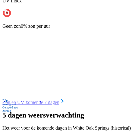
UV Index
Geen zon
0% zon per uur
Nu
Zon en UV komende 7 dagen
Weinig zon
Geregeld zon
Zonnig
5 dagen weersverwachting
Het weer voor de komende dagen in White Oak Springs (historical)