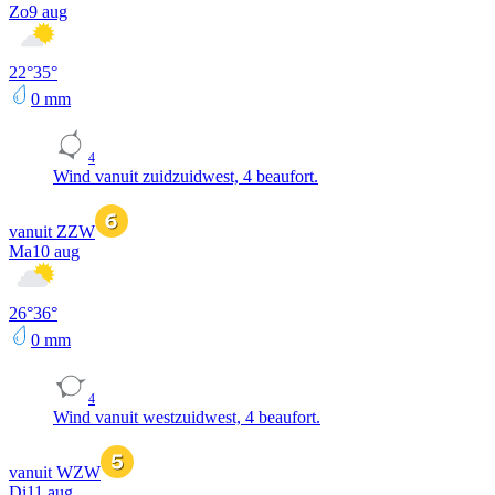
Zo
9 aug
22
°
35
°
0
mm
4
Wind vanuit zuidzuidwest, 4 beaufort.
vanuit ZZW
Ma
10 aug
26
°
36
°
0
mm
4
Wind vanuit westzuidwest, 4 beaufort.
vanuit WZW
Di
11 aug