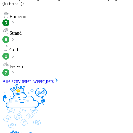
(historical)?
Barbecue
Strand
Golf
Fietsen
Alle activiteiten-weercijfers