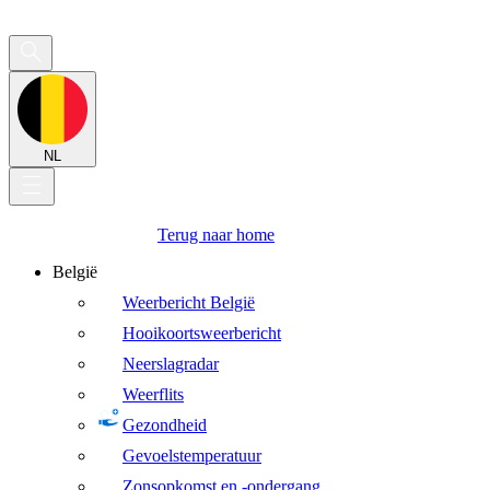
NL
Terug naar home
België
Weerbericht België
Hooikoortsweerbericht
Neerslagradar
Weerflits
Gezondheid
Gevoelstemperatuur
Zonsopkomst en -ondergang