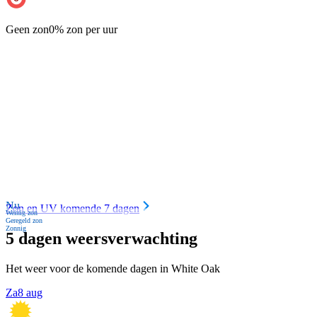
Geen zon
0% zon per uur
Nu
Zon en UV komende 7 dagen
Weinig zon
Geregeld zon
Zonnig
5 dagen weersverwachting
Het weer voor de komende dagen in White Oak
Za
8 aug