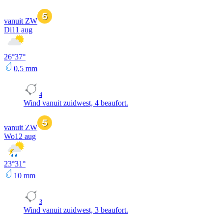
vanuit ZW
Di
11 aug
26
°
37
°
0,5
mm
4
Wind vanuit zuidwest, 4 beaufort.
vanuit ZW
Wo
12 aug
23
°
31
°
10
mm
3
Wind vanuit zuidwest, 3 beaufort.