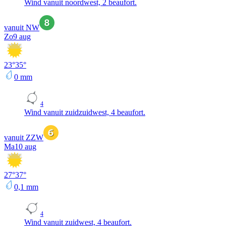
Wind vanuit noordwest, 2 beaufort.
vanuit NW
Zo
9 aug
23
°
35
°
0
mm
4
Wind vanuit zuidzuidwest, 4 beaufort.
vanuit ZZW
Ma
10 aug
27
°
37
°
0,1
mm
4
Wind vanuit zuidwest, 4 beaufort.