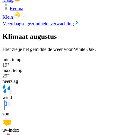
Matig
Reuma
Klein
Meerdaagse gezondheidsverwachting
Klimaat augustus
Hier zie je het gemiddelde weer voor White Oak.
min. temp
19
°
max. temp
29
°
neerslag
wind
zon
uv-index