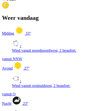
Weer vandaag
Middag
33
°
2
Wind vanuit noordnoordwest, 2 beaufort.
vanuit NNW
Avond
27
°
2
Wind vanuit oostzuidoost, 2 beaufort.
vanuit O
Nacht
23
°