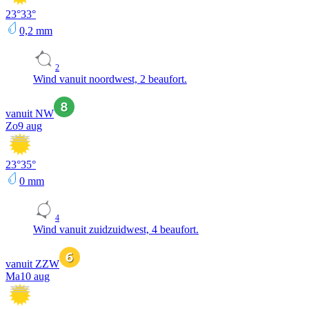
23
°
33
°
0,2
mm
2
Wind vanuit noordwest, 2 beaufort.
vanuit NW
Zo
9 aug
23
°
35
°
0
mm
4
Wind vanuit zuidzuidwest, 4 beaufort.
vanuit ZZW
Ma
10 aug