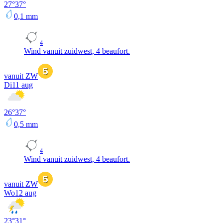
27
°
37
°
0,1
mm
4
Wind vanuit zuidwest, 4 beaufort.
vanuit ZW
Di
11 aug
26
°
37
°
0,5
mm
4
Wind vanuit zuidwest, 4 beaufort.
vanuit ZW
Wo
12 aug
23
°
31
°