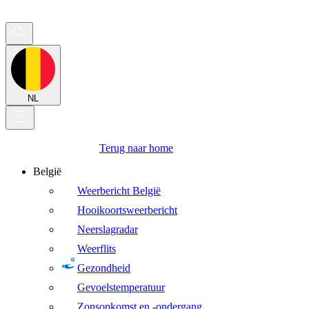
NL
Terug naar home
België
Weerbericht België
Hooikoortsweerbericht
Neerslagradar
Weerflits
Gezondheid
Gevoelstemperatuur
Zonsopkomst en -ondergang