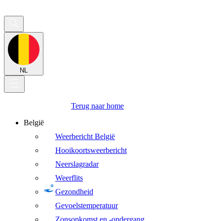
NL
Terug naar home
België
Weerbericht België
Hooikoortsweerbericht
Neerslagradar
Weerflits
Gezondheid
Gevoelstemperatuur
Zonsopkomst en -ondergang