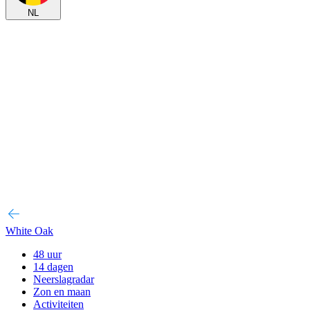
NL
White Oak
48 uur
14 dagen
Neerslagradar
Zon en maan
Activiteiten