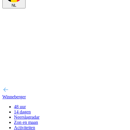
NL
Winneberger
48 uur
14 dagen
Neerslagradar
Zon en maan
Activiteiten