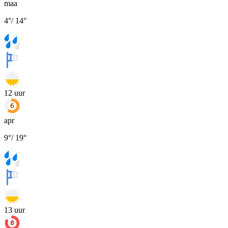
maa
4
°
/
14
°
12
uur
apr
9
°
/
19
°
13
uur