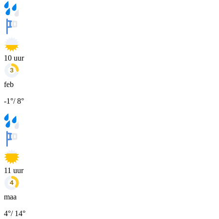
10
uur
feb
-1
°
/
8
°
11
uur
maa
4
°
/
14
°