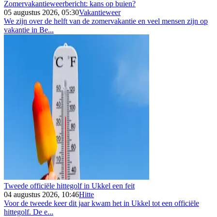
Zomervakantieweerbericht: kans op buien?
05 augustus 2026, 05:30
Vakantieweer
We zijn over de helft van de zomervakantie en veel mensen zijn op
vakantie in Be...
Tweede officiële hittegolf in Ukkel een feit
04 augustus 2026, 10:46
Hitte
Voor de tweede keer dit jaar kwam het in Ukkel tot een officiële
hittegolf. De e...