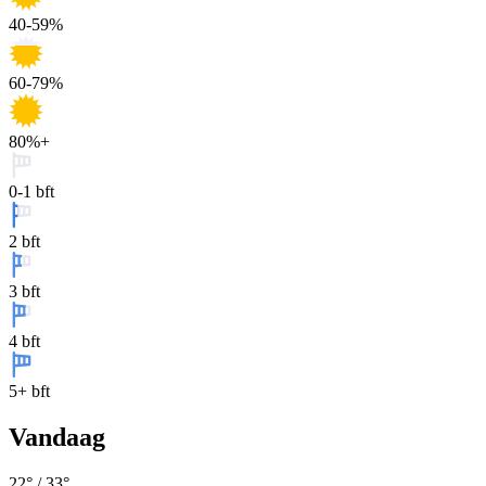
40-59%
60-79%
80%+
0-1 bft
2 bft
3 bft
4 bft
5+ bft
Vandaag
22
° /
33
°