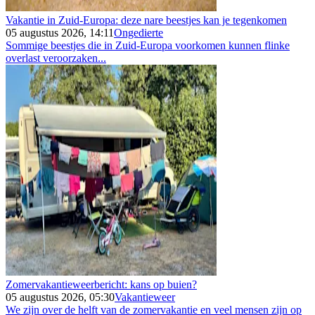
Vakantie in Zuid-Europa: deze nare beestjes kan je tegenkomen
05 augustus 2026, 14:11
Ongedierte
Sommige beestjes die in Zuid-Europa voorkomen kunnen flinke
overlast veroorzaken...
Zomervakantieweerbericht: kans op buien?
05 augustus 2026, 05:30
Vakantieweer
We zijn over de helft van de zomervakantie en veel mensen zijn op