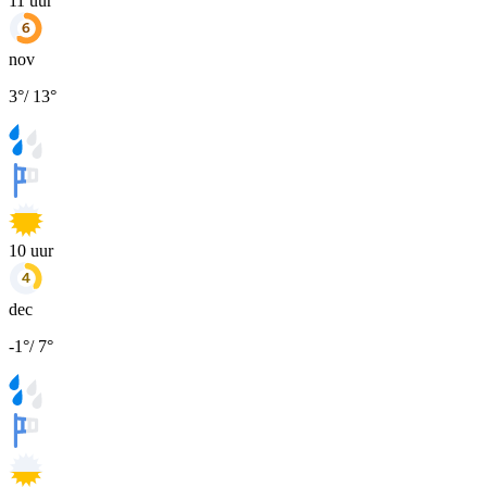
11
uur
nov
3
°
/
13
°
10
uur
dec
-1
°
/
7
°