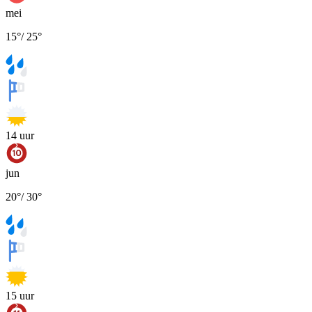
mei
15
°
/
25
°
14
uur
jun
20
°
/
30
°
15
uur