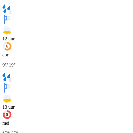
12
uur
apr
9
°
/
19
°
13
uur
mei