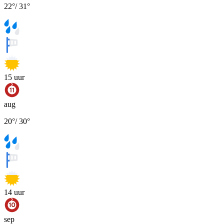
22
°
/
31
°
15
uur
aug
20
°
/
30
°
14
uur
sep