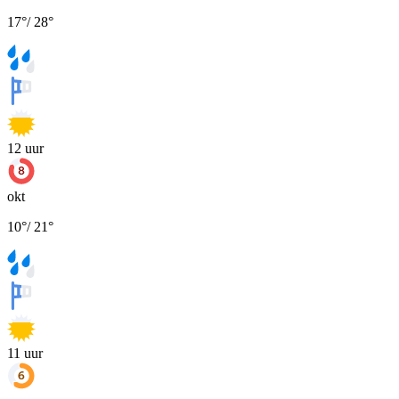
17
°
/
28
°
12
uur
okt
10
°
/
21
°
11
uur