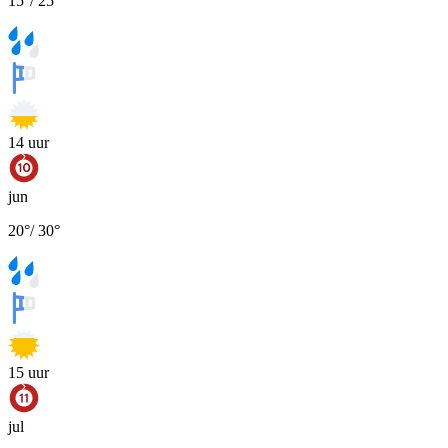
15
°
/
25
°
14
uur
jun
20
°
/
30
°
15
uur
jul