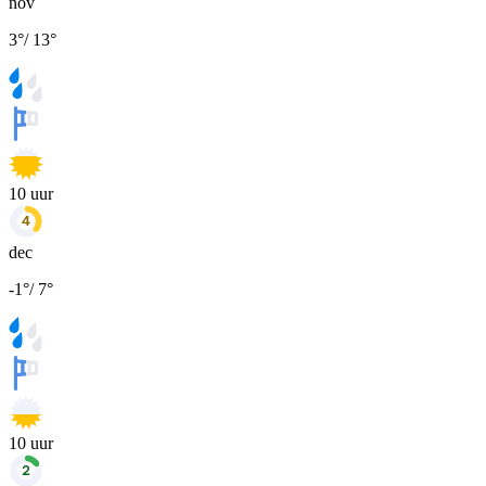
nov
3
°
/
13
°
10
uur
dec
-1
°
/
7
°
10
uur