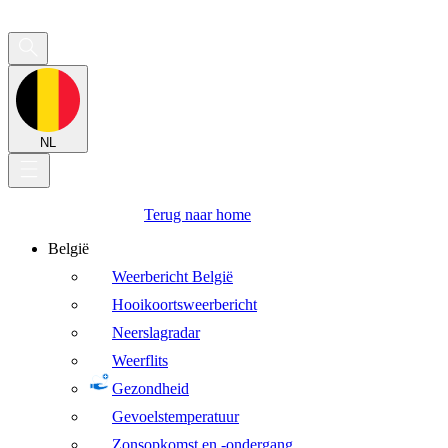
NL
Terug naar home
België
Weerbericht België
Hooikoortsweerbericht
Neerslagradar
Weerflits
Gezondheid
Gevoelstemperatuur
Zonsopkomst en -ondergang