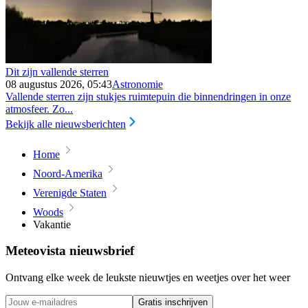
Dit zijn vallende sterren
08 augustus 2026, 05:43
Astronomie
Vallende sterren zijn stukjes ruimtepuin die binnendringen in onze
atmosfeer. Zo...
Bekijk alle nieuwsberichten
Home
Noord-Amerika
Verenigde Staten
Woods
Vakantie
Meteovista nieuwsbrief
Ontvang elke week de leukste nieuwtjes en weetjes over het weer
Gratis inschrijven