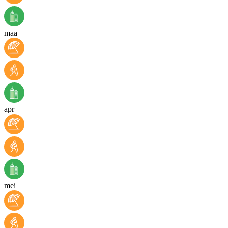
maa
apr
mei