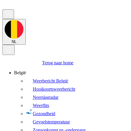
NL
Terug naar home
België
Weerbericht België
Hooikoortsweerbericht
Neerslagradar
Weerflits
Gezondheid
Gevoelstemperatuur
Zonsopkomst en -ondergang