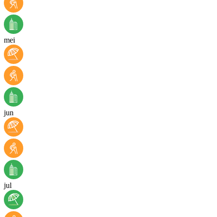
mei
jun
jul