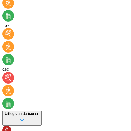
nov
dec
Uitleg van de iconen