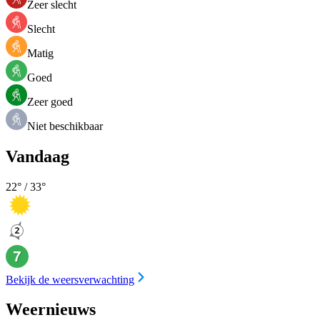
Zeer slecht
Slecht
Matig
Goed
Zeer goed
Niet beschikbaar
Vandaag
22
° /
33
°
Bekijk de weersverwachting
Weernieuws