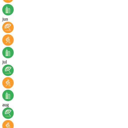
jun
jul
aug