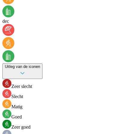
dec
Uitleg van de iconen
Zeer slecht
Slecht
Matig
Goed
Zeer goed