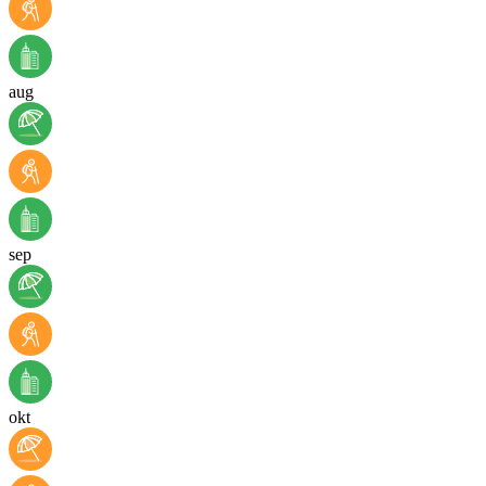
aug
sep
okt