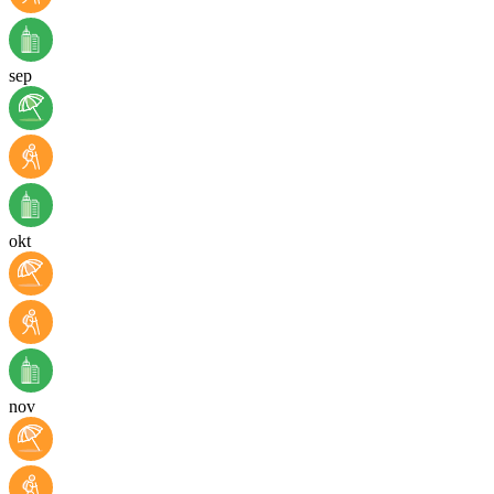
sep
okt
nov