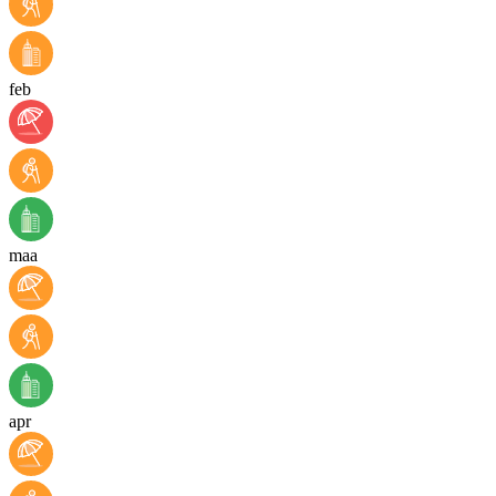
feb
maa
apr