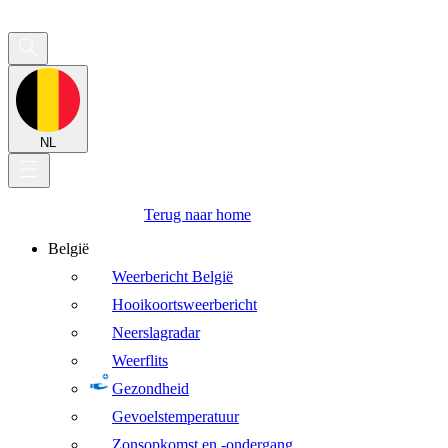
NL
Terug naar home
België
Weerbericht België
Hooikoortsweerbericht
Neerslagradar
Weerflits
Gezondheid
Gevoelstemperatuur
Zonsopkomst en -ondergang