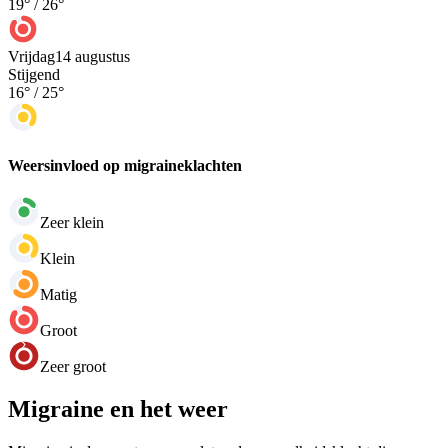
19
° /
26
°
Vrijdag
14 augustus
Stijgend
16
° /
25
°
Weersinvloed op migraineklachten
Zeer klein
Klein
Matig
Groot
Zeer groot
Migraine en het weer