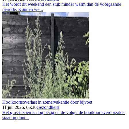
Het wordt dit weekend een stuk minder warm dan de voorgaande
periode. Kunnen we...
Hooikoortsoverlast in zomervakantie door bijvoet
11 juli 2026, 05:30
Gezondheid
Het grasseizoen is nog bezig en de volgende hooikoortsveroorzaker
staat op punt...