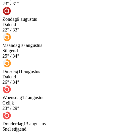
23
° /
31
°
Zondag
9 augustus
Dalend
22
° /
33
°
Maandag
10 augustus
Stijgend
25
° /
34
°
Dinsdag
11 augustus
Dalend
26
° /
34
°
Woensdag
12 augustus
Gelijk
23
° /
29
°
Donderdag
13 augustus
Snel stijgend