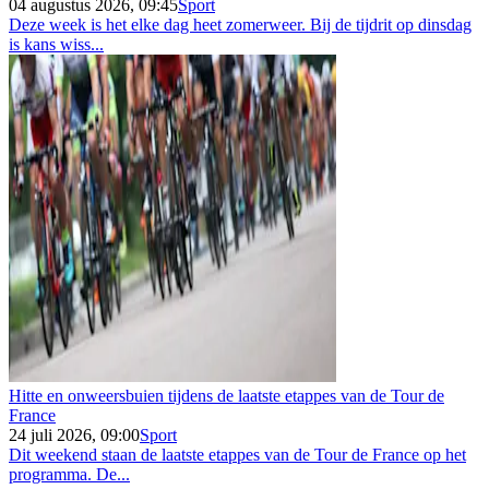
04 augustus 2026, 09:45
Sport
Deze week is het elke dag heet zomerweer. Bij de tijdrit op dinsdag
is kans wiss...
Hitte en onweersbuien tijdens de laatste etappes van de Tour de
France
24 juli 2026, 09:00
Sport
Dit weekend staan de laatste etappes van de Tour de France op het
programma. De...