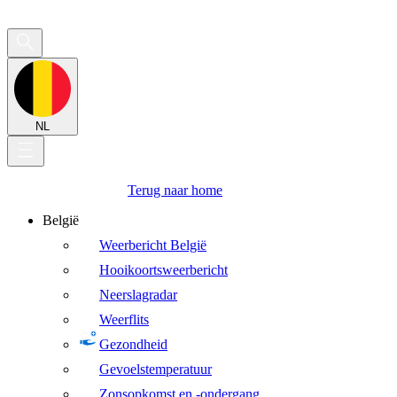
NL
Terug naar home
België
Weerbericht België
Hooikoortsweerbericht
Neerslagradar
Weerflits
Gezondheid
Gevoelstemperatuur
Zonsopkomst en -ondergang