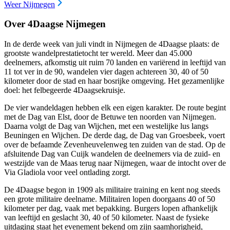
Weer Nijmegen
Over 4Daagse Nijmegen
In de derde week van juli vindt in Nijmegen de 4Daagse plaats: de
grootste wandelprestatietocht ter wereld. Meer dan 45.000
deelnemers, afkomstig uit ruim 70 landen en variërend in leeftijd van
11 tot ver in de 90, wandelen vier dagen achtereen 30, 40 of 50
kilometer door de stad en haar bosrijke omgeving. Het gezamenlijke
doel: het felbegeerde 4Daagsekruisje.
De vier wandeldagen hebben elk een eigen karakter. De route begint
met de Dag van Elst, door de Betuwe ten noorden van Nijmegen.
Daarna volgt de Dag van Wijchen, met een westelijke lus langs
Beuningen en Wijchen. De derde dag, de Dag van Groesbeek, voert
over de befaamde Zevenheuvelenweg ten zuiden van de stad. Op de
afsluitende Dag van Cuijk wandelen de deelnemers via de zuid- en
westzijde van de Maas terug naar Nijmegen, waar de intocht over de
Via Gladiola voor veel ontlading zorgt.
De 4Daagse begon in 1909 als militaire training en kent nog steeds
een grote militaire deelname. Militairen lopen doorgaans 40 of 50
kilometer per dag, vaak met bepakking. Burgers lopen afhankelijk
van leeftijd en geslacht 30, 40 of 50 kilometer. Naast de fysieke
uitdaging staat het evenement bekend om zijn saamhorigheid,