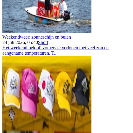
Weekendweer: zonneschijn en buien
24 juli 2026, 05:40
Sport
Het weekend belooft zomers te verlopen met veel zon en
aangename temperaturen. T...