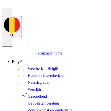
NL
Terug naar home
België
Weerbericht België
Hooikoortsweerbericht
Neerslagradar
Weerflits
Gezondheid
Gevoelstemperatuur
Zonsopkomst en -ondergang