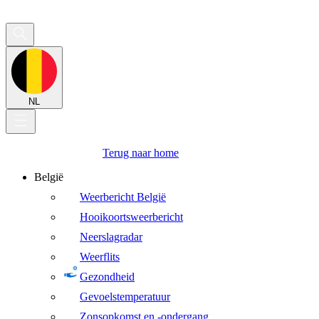
NL
Terug naar home
België
Weerbericht België
Hooikoortsweerbericht
Neerslagradar
Weerflits
Gezondheid
Gevoelstemperatuur
Zonsopkomst en -ondergang