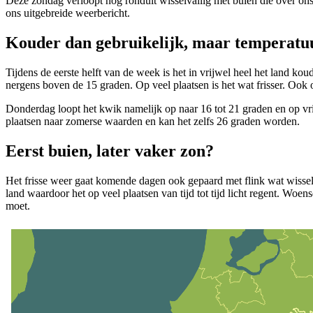
Deze zondag verloopt nog ronduit wisselvallig met buien die over ons 
ons uitgebreide weerbericht.
Kouder dan gebruikelijk, maar temperatuur
Tijdens de eerste helft van de week is het in vrijwel heel het land k
nergens boven de 15 graden. Op veel plaatsen is het wat frisser. Ook
Donderdag loopt het kwik namelijk op naar 16 tot 21 graden en op vrij
plaatsen naar zomerse waarden en kan het zelfs 26 graden worden.
Eerst buien, later vaker zon?
Het frisse weer gaat komende dagen ook gepaard met flink wat wissel
land waardoor het op veel plaatsen van tijd tot tijd licht regent. Wo
moet.