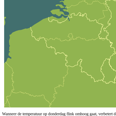
Wanneer de temperatuur op donderdag flink omhoog gaat, verbetert daa