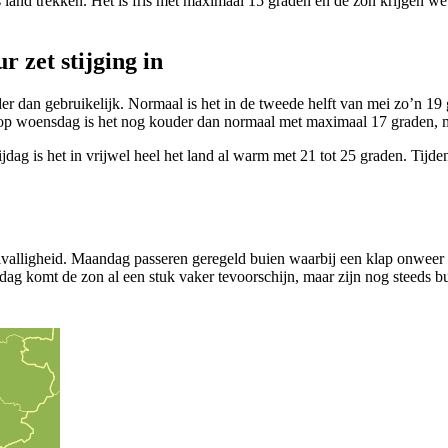
land trekken. Het is fris met maximaal 15 graden en de zon krijgen we v
 zet stijging in
ouder dan gebruikelijk. Normaal is het in de tweede helft van mei zo’n 
 op woensdag is het nog kouder dan normaal met maximaal 17 graden, maa
dag is het in vrijwel heel het land al warm met 21 tot 25 graden. Tijde
valligheid. Maandag passeren geregeld buien waarbij een klap onweer ni
ensdag komt de zon al een stuk vaker tevoorschijn, maar zijn nog steeds