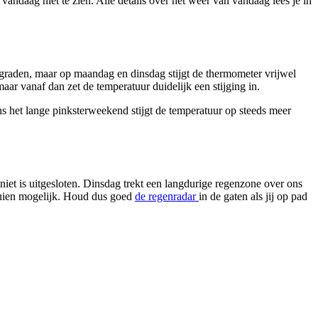
andaag niet te zien. Alle details over het weer van vandaag lees je in
19 graden, maar op maandag en dinsdag stijgt de thermometer vrijwel
r vanaf dan zet de temperatuur duidelijk een stijging in.
ns het lange pinksterweekend stijgt de temperatuur op steeds meer
et is uitgesloten. Dinsdag trekt een langdurige regenzone over ons
 buien mogelijk. Houd dus goed
de regenradar
in de gaten als jij op pad