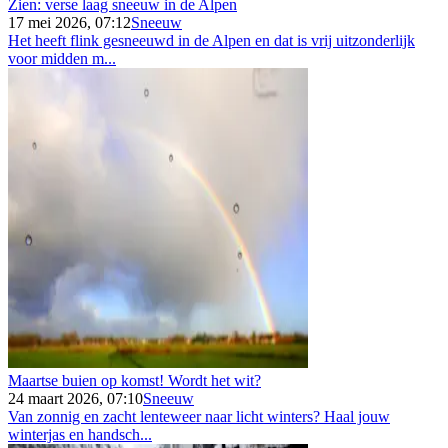
Zien: verse laag sneeuw in de Alpen
17 mei 2026, 07:12
Sneeuw
Het heeft flink gesneeuwd in de Alpen en dat is vrij uitzonderlijk
voor midden m...
Maartse buien op komst! Wordt het wit?
24 maart 2026, 07:10
Sneeuw
Van zonnig en zacht lenteweer naar licht winters? Haal jouw
winterjas en handsch...