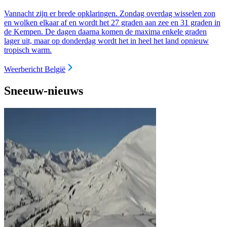
Vannacht zijn er brede opklaringen. Zondag overdag wisselen zon
en wolken elkaar af en wordt het 27 graden aan zee en 31 graden in
de Kempen. De dagen daarna komen de maxima enkele graden
lager uit, maar op donderdag wordt het in heel het land opnieuw
tropisch warm.
Weerbericht België
Sneeuw-nieuws