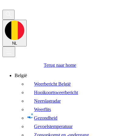
NL
Terug naar home
België
Weerbericht België
Hooikoortsweerbericht
Neerslagradar
Weerflits
Gezondheid
Gevoelstemperatuur
Zonsopkomst en -ondergang