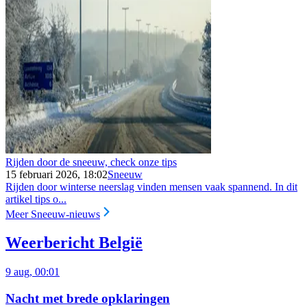
Rijden door de sneeuw, check onze tips
15 februari 2026, 18:02
Sneeuw
Rijden door winterse neerslag vinden mensen vaak spannend. In dit
artikel tips o...
Meer Sneeuw-nieuws
Weerbericht België
9 aug, 00:01
Nacht met brede opklaringen