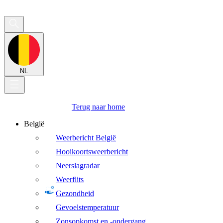
NL
Terug naar home
België
Weerbericht België
Hooikoortsweerbericht
Neerslagradar
Weerflits
Gezondheid
Gevoelstemperatuur
Zonsopkomst en -ondergang