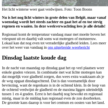
Het licht winterse weer gaat verdwijnen. Foto: Toon Boons
Nu is het nog licht winters in grote delen van België, maar vanaf
woensdag wordt het steeds zachter en gaat het af en toe stevig
regenen en waaien. In deze weekverwachting lees je alle details!
Regionaal komt de temperatuur vandaag maar met moeite boven het
vriespunt uit en daarbij valt soms wat motregen of motsneeuw.
Lokaal kan dat nog even tot verraderlijke gladheid leiden. Lees meer
over het weer van vandaag in
ons uitgebreide weerbericht
Dinsdag laatste koude dag
In de nacht van maandag op dinsdag gaat het op veel plaatsen weer
enkele graden vriezen. In combinatie met wat lichte motregen kan
dat mogelijk voor gladheid zorgen, dus wees extra waakzaam als je
de weg opgaat dinsdagochtend. Dat is dan voornamelijk door
bevriezing, want de regenkans is in de ochtend klein. In de loop van
de ochtend verdwijnt de gladheid en de maxima liggen uiteindelijk
tussen 1 en 4 graden. Eerst is het daarbij nog bewolkt en regionaal
mistig, maar in de middag kan regionaal even de zon doorbreken.
De grootste kans daarop is voor het centrum en oosten van het land.