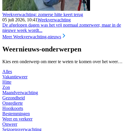
Weekverwachting: zomerse hitte keert terug
05 juli 2026, 10:41
Weekverwachting
De afgelopen dagen was het vrij normaal zomerweer, maar in de
nieuwe week wordt...
Meer Weekverwachting-nieuws
Weernieuws-onderwerpen
Kies een onderwerp om meer te weten te komen over het weer…
Alles
Vakantieweer
Hitte
Zon
Maandverwachting
Gezondheid
Ongedierte
Hooikoorts
Bestemmingen
Weer en verkeer
Onweer
Seizoensverwachting