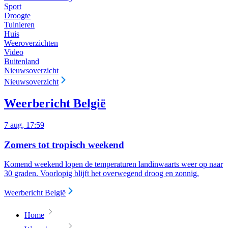
Sport
Droogte
Tuinieren
Huis
Weeroverzichten
Video
Buitenland
Nieuwsoverzicht
Nieuwsoverzicht
Weerbericht België
7 aug, 17:59
Zomers tot tropisch weekend
Komend weekend lopen de temperaturen landinwaarts weer op naar
30 graden. Voorlopig blijft het overwegend droog en zonnig.
Weerbericht België
Home