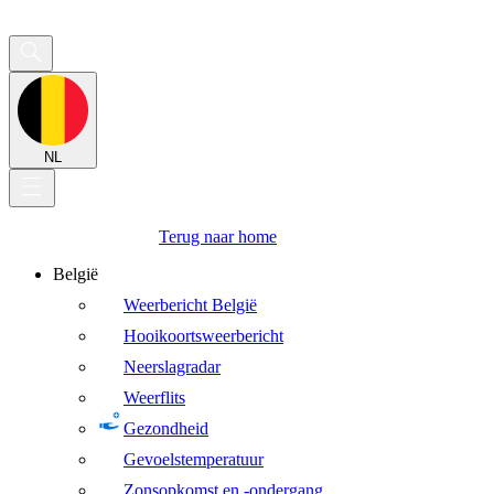
NL
Terug naar home
België
Weerbericht België
Hooikoortsweerbericht
Neerslagradar
Weerflits
Gezondheid
Gevoelstemperatuur
Zonsopkomst en -ondergang