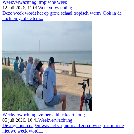
Weekverwachting: tropische week
12 juli 2026, 11:01
Weekverwachting
Deze week wordt het op grote schaal tropisch warm. Ook in de
nachten gaat de tem...
Weekverwachting: zomerse hitte keert terug
05 juli 2026, 10:41
Weekverwachting
De afgelopen dagen was het vrij normaal zomerweer, maar in de
nieuwe week wordt...