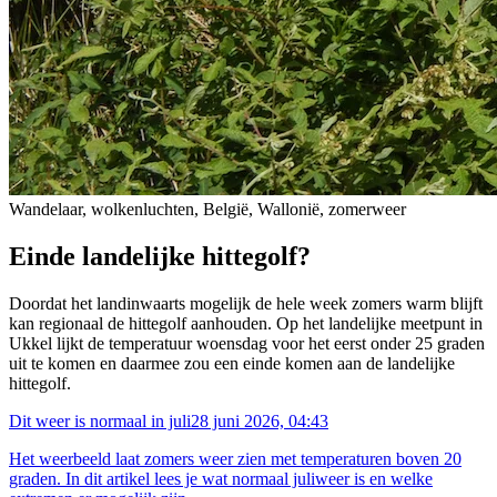
Wandelaar, wolkenluchten, België, Wallonië, zomerweer
Einde landelijke hittegolf?
Doordat het landinwaarts mogelijk de hele week zomers warm blijft
kan regionaal de hittegolf aanhouden. Op het landelijke meetpunt in
Ukkel lijkt de temperatuur woensdag voor het eerst onder 25 graden
uit te komen en daarmee zou een einde komen aan de landelijke
hittegolf.
Dit weer is normaal in juli
28 juni 2026, 04:43
Het weerbeeld laat zomers weer zien met temperaturen boven 20
graden. In dit artikel lees je wat normaal juliweer is en welke