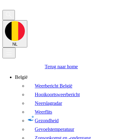
NL
Terug naar home
België
Weerbericht België
Hooikoortsweerbericht
Neerslagradar
Weerflits
Gezondheid
Gevoelstemperatuur
Zonsopkomst en -ondergang