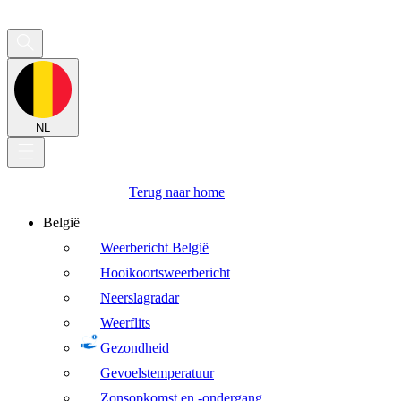
NL
Terug naar home
België
Weerbericht België
Hooikoortsweerbericht
Neerslagradar
Weerflits
Gezondheid
Gevoelstemperatuur
Zonsopkomst en -ondergang