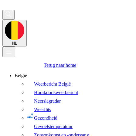
NL
Terug naar home
België
Weerbericht België
Hooikoortsweerbericht
Neerslagradar
Weerflits
Gezondheid
Gevoelstemperatuur
Zonsopkomst en -ondergang