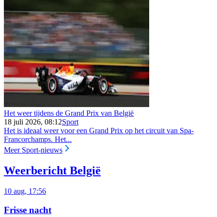
Het weer tijdens de Grand Prix van België
18 juli 2026, 08:12
Sport
Het is ideaal weer voor een Grand Prix op het circuit van Spa-
Francorchamps. Het...
Meer Sport-nieuws
Weerbericht België
10 aug, 17:56
Frisse nacht