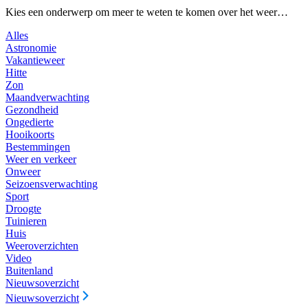
Kies een onderwerp om meer te weten te komen over het weer…
Alles
Astronomie
Vakantieweer
Hitte
Zon
Maandverwachting
Gezondheid
Ongedierte
Hooikoorts
Bestemmingen
Weer en verkeer
Onweer
Seizoensverwachting
Sport
Droogte
Tuinieren
Huis
Weeroverzichten
Video
Buitenland
Nieuwsoverzicht
Nieuwsoverzicht