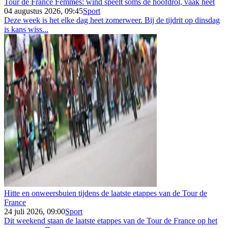
Tour de France Femmes: wind speelt soms de hoofdrol, vaak heet
04 augustus 2026, 09:45
Sport
Deze week is het elke dag heet zomerweer. Bij de tijdrit op dinsdag
is kans wiss...
Hitte en onweersbuien tijdens de laatste etappes van de Tour de
France
24 juli 2026, 09:00
Sport
Dit weekend staan de laatste etappes van de Tour de France op het