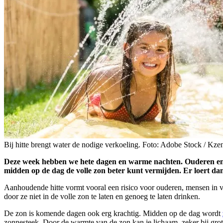
Bij hitte brengt water de nodige verkoeling. Foto: Adobe Stock / Kze
Deze week hebben we hete dagen en warme nachten. Ouderen en m
midden op de dag de volle zon beter kunt vermijden. Er loert da
Aanhoudende hitte vormt vooral een risico voor ouderen, mensen in v
door ze niet in de volle zon te laten en genoeg te laten drinken.
De zon is komende dagen ook erg krachtig. Midden op de dag wordt
zonnesteek. Door de warmte van de zon kan je lichaam, zeker bij gr