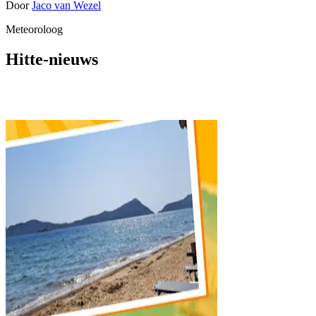
Door
Jaco van Wezel
Meteoroloog
Hitte-nieuws