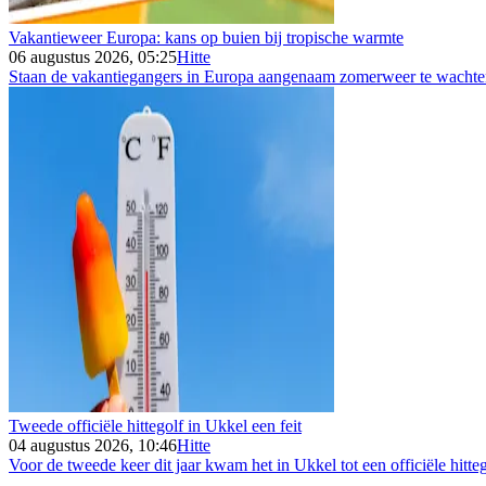
Vakantieweer Europa: kans op buien bij tropische warmte
06 augustus 2026, 05:25
Hitte
Staan de vakantiegangers in Europa aangenaam zomerweer te wachten 
Tweede officiële hittegolf in Ukkel een feit
04 augustus 2026, 10:46
Hitte
Voor de tweede keer dit jaar kwam het in Ukkel tot een officiële hitteg