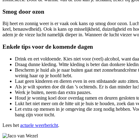
Smog door ozon
Bij heet en zonnig weer is er vaak ook kans op smog door ozon. Luch
keel, benauwdheid). Ook is kans op misselijkheid, duizeligheid en ho
adem je de vieze lucht namelijk dieper in. Wanneer de lucht viezer wo
Enkele tips voor de komende dagen
Drink en eet voldoende. Kies niet voor (veel) alcohol, want daar
Draag dunne kleding. Witte kleding is beter dan donkere kledin
Bescherm je huid als je naar buiten gaat met zonnebrandcrème t
weinig haar op je hoofd hebt.
Laat geen kinderen en dieren even in een stilstaande auto zitten
Als je wilt sporten doe dit dan ’s ochtends. Er is dan minder lu
Werk je buiten, neem dan extra pauzes.
Houd je woning koel door overdag ramen en deuren gesloten te 
Lukt het niet meer om de hitte uit je huis te houden, zoek dan 
Let extra op mensen in je omgeving die zorg nodig hebben. Vo
bang zijn voor tocht.
Lees het
actuele weerbericht
.