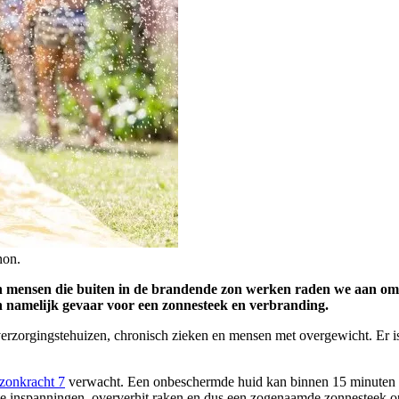
non.
ensen die buiten in de brandende zon werken raden we aan om zich
n namelijk gevaar voor een zonnesteek en verbranding.
erzorgingstehuizen, chronisch zieken en mensen met overgewicht. Er i
zonkracht 7
verwacht. Een onbeschermde huid kan binnen 15 minuten v
ote inspanningen, oververhit raken en dus een zogenaamde zonnesteek o