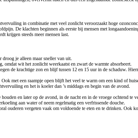
tvervuiling in combinatie met veel zonlicht veroorzaakt hoge ozonconc
ofdpijn. De klachten beginnen als eerste bij mensen met longaandoening
rdt krijgen steeds meer mensen last.
 droog je alleen maar sneller van uit.
g, omdat wit het zonlicht weerkaatst en zwart de warmte absorbeert.
egen de krachtige zon en blijf tussen 12 en 15 uur in de schaduw. Hier
. Ook met een raampje open blijft het veel te warm om een kind of huisdi
chtvervuiling en het is koeler dan ’s middags en begin van de avond.
houden en later op de avond, in de nacht en in de vroege ochtend te v
verkoeling aan water of neem regelmatig een verfrissende douche.
oral ouderen vergeten vaak om voldoende te eten en te drinken. Ook ko