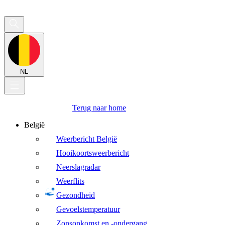
NL
Terug naar home
België
Weerbericht België
Hooikoortsweerbericht
Neerslagradar
Weerflits
Gezondheid
Gevoelstemperatuur
Zonsopkomst en -ondergang