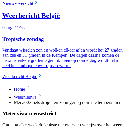
Nieuwsoverzicht
Weerbericht België
9 aug, 11:38
Tropische zondag
Vandaag wisselen zon en wolken elkaar af en wordt het 27 graden
aan zee en 31 graden in de Kempen. De dagen daarna komen de
maxima enkele graden lager uit, maar op donderdag wordt het in
heel het land opnieuw tropisch warm.
Weerbericht België
Home
Weernieuws
Mei 2023: iets droger en zonniger bij normale temperaturen
Meteovista nieuwsbrief
Ontvang elke week de leukste nieuwtjes en weetjes over het weer