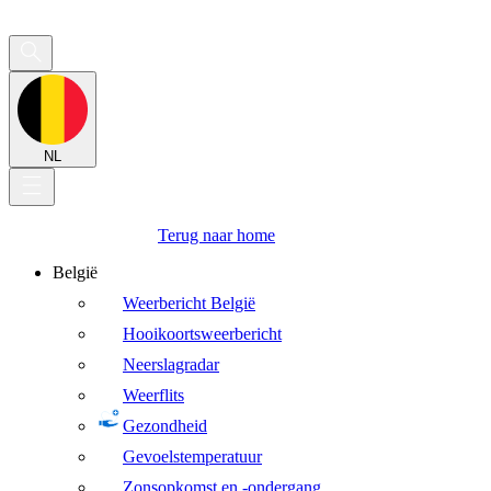
NL
Terug naar home
België
Weerbericht België
Hooikoortsweerbericht
Neerslagradar
Weerflits
Gezondheid
Gevoelstemperatuur
Zonsopkomst en -ondergang