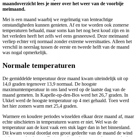
maandoverzicht lees je meer over het weer van de voorbije
meimaand.
Mei is een maand waarbij we regelmatig van lenteachtige
omstandigheden kunnen genieten. Af en toe worden ook zomerse
temperaturen behaald, maar soms kan het nog best koud zijn en in
het verleden heeft het zelfs wel eens gesneeuwd. Deze meimaand
verliep echter vrij normaal zonder extreme weersituaties. Alleen het
verschil in neerslag tussen de eerste en tweede helft van de maand
was nogal opmerkelijk.
Normale temperaturen
De gemiddelde temperatuur deze maand kwam uiteindelijk uit op
14,0 graden tegenover 13,9 normaal. De hoogste
maximumtemperatuur in ons land werd op de laatste dag van de
maand gemeten. In Kapelle-op-den-Bos werd het 26,7 graden. In
Ukkel werd de hoogste temperatuur op 4 mei gehaald. Toen werd
het hier zomers warm met 25,4 graden.
Warmere en koudere periodes wisselden elkaar deze maand af, maar
echte uitschieters in temperaturen waren er niet. Wel was de
temperatuur aan de kust vaak een stuk lager dan in het binnenland.
Dit kwam vooral doordat een groot gedeelte van de maand de wind