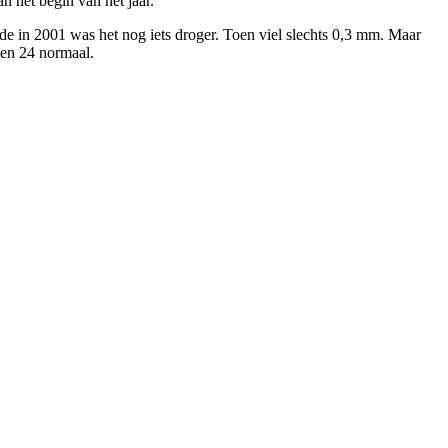
n het begin van het jaar.
ode in 2001 was het nog iets droger. Toen viel slechts 0,3 mm. Maar
gen 24 normaal.