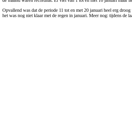
de maand waren recordnat. Er viel van 1 tot en met 10 januari maar li
Opvallend was dat de periode 11 tot en met 20 januari heel erg droog 
het was nog niet klaar met de regen in januari. Meer nog: tijdens de