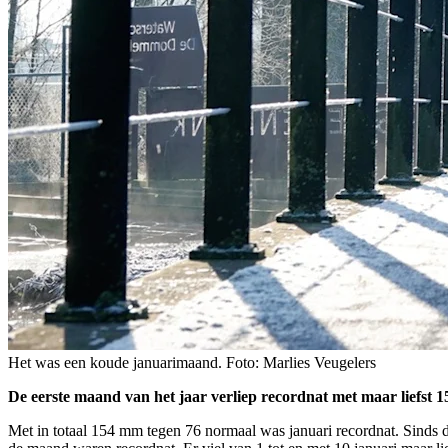
Het was een koude januarimaand. Foto: Marlies Veugelers
De eerste maand van het jaar verliep recordnat met maar liefst 
Met in totaal 154 mm tegen 76 normaal was januari recordnat. Sinds d