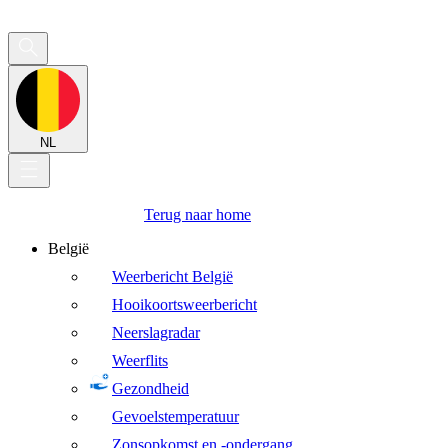
NL
Terug naar home
België
Weerbericht België
Hooikoortsweerbericht
Neerslagradar
Weerflits
Gezondheid
Gevoelstemperatuur
Zonsopkomst en -ondergang