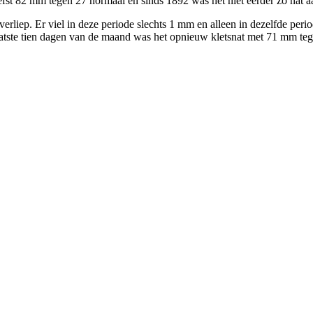
efst 82 mm tegen 27 normaal en sinds 1892 was het niet eerder zo nat aa
verliep. Er viel in deze periode slechts 1 mm en alleen in dezelfde peri
 laatste tien dagen van de maand was het opnieuw kletsnat met 71 mm te