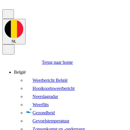
NL
Terug naar home
België
Weerbericht België
Hooikoortsweerbericht
Neerslagradar
Weerflits
Gezondheid
Gevoelstemperatuur
Zonsopkomst en -ondergang