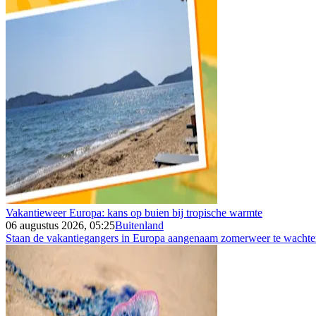
Vakantieweer Europa: kans op buien bij tropische warmte
06 augustus 2026, 05:25
Buitenland
Staan de vakantiegangers in Europa aangenaam zomerweer te wachten 