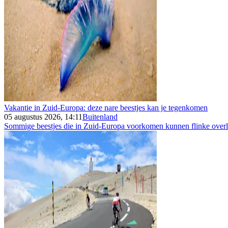
Vakantie in Zuid-Europa: deze nare beestjes kan je tegenkomen
05 augustus 2026, 14:11
Buitenland
Sommige beestjes die in Zuid-Europa voorkomen kunnen flinke overla