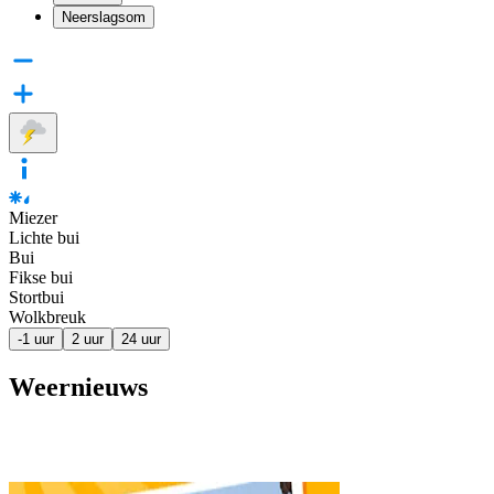
Neerslagsom
Miezer
Lichte bui
Bui
Fikse bui
Stortbui
Wolkbreuk
-1 uur
2 uur
24 uur
Weernieuws