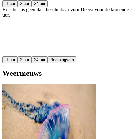
-1 uur
2 uur
24 uur
Er is helaas geen data beschikbaar voor Deega voor de komende
2
uur
.
-1 uur
2 uur
24 uur
Neerslagsom
Weernieuws