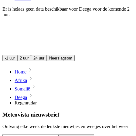
Er is helaas geen data beschikbaar voor Deega voor de komende
2
uur
.
-1 uur
2 uur
24 uur
Neerslagsom
Home
Afrika
Somalië
Deega
Regenradar
Meteovista nieuwsbrief
Ontvang elke week de leukste nieuwtjes en weetjes over het weer