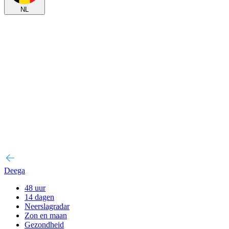
NL
Deega
48 uur
14 dagen
Neerslagradar
Zon en maan
Gezondheid