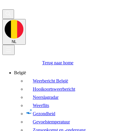
NL
Terug naar home
België
Weerbericht België
Hooikoortsweerbericht
Neerslagradar
Weerflits
Gezondheid
Gevoelstemperatuur
Zonsopkomst en -ondergang