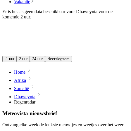
Vakantie
Er is helaas geen data beschikbaar voor Dhaweynta voor de
komende
2 uur
.
-1 uur
2 uur
24 uur
Neerslagsom
Home
Afrika
Somalië
Dhaweynta
Regenradar
Meteovista nieuwsbrief
Ontvang elke week de leukste nieuwtjes en weetjes over het weer