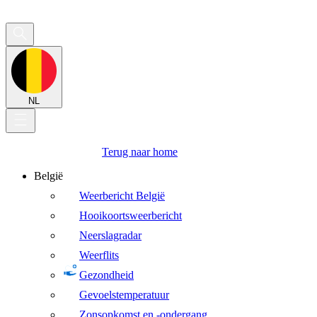
NL
Terug naar home
België
Weerbericht België
Hooikoortsweerbericht
Neerslagradar
Weerflits
Gezondheid
Gevoelstemperatuur
Zonsopkomst en -ondergang