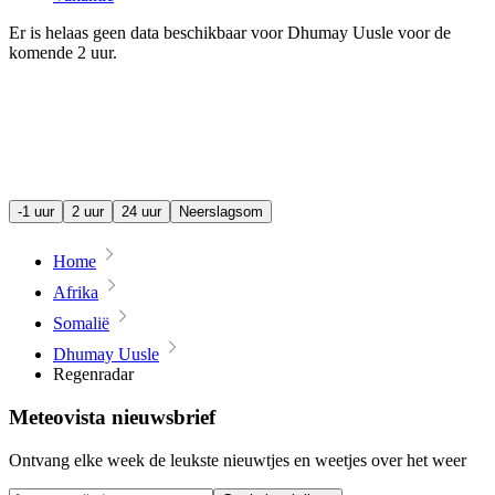
Er is helaas geen data beschikbaar voor Dhumay Uusle voor de
komende
2 uur
.
-1 uur
2 uur
24 uur
Neerslagsom
Home
Afrika
Somalië
Dhumay Uusle
Regenradar
Meteovista nieuwsbrief
Ontvang elke week de leukste nieuwtjes en weetjes over het weer