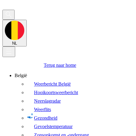
NL
Terug naar home
België
Weerbericht België
Hooikoortsweerbericht
Neerslagradar
Weerflits
Gezondheid
Gevoelstemperatuur
Zonsopkomst en -ondergang