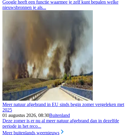
Google heeft een functie waarmee je zelf kunt bepalen welke
nieuwsbronnen je als...
Meer natuur afgebrand in EU sinds begin zomer vergeleken met
2025
01 augustus 2026, 08:30
Buitenland
Deze zomer is er nu al meer natuur afgebrand dan in dezelfde
periode in het reco...
Meer buitenlands weernieuws