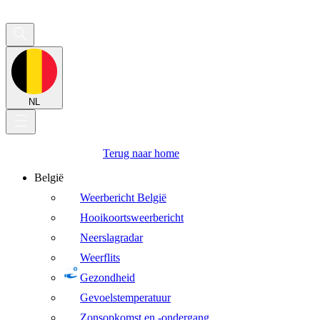
NL
Terug naar home
België
Weerbericht België
Hooikoortsweerbericht
Neerslagradar
Weerflits
Gezondheid
Gevoelstemperatuur
Zonsopkomst en -ondergang