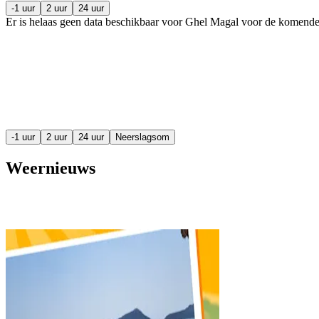
-1 uur
2 uur
24 uur
Er is helaas geen data beschikbaar voor Ghel Magal voor de komend
-1 uur
2 uur
24 uur
Neerslagsom
Weernieuws