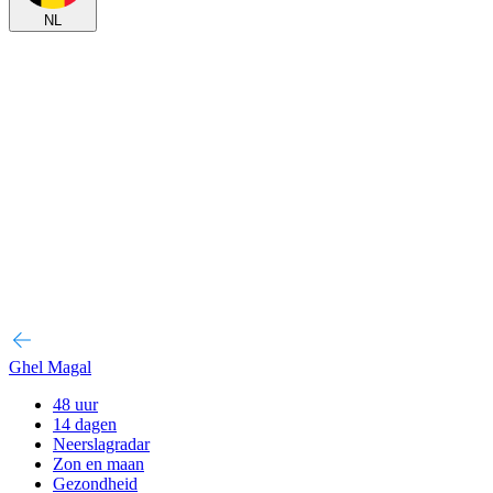
NL
Ghel Magal
48 uur
14 dagen
Neerslagradar
Zon en maan
Gezondheid