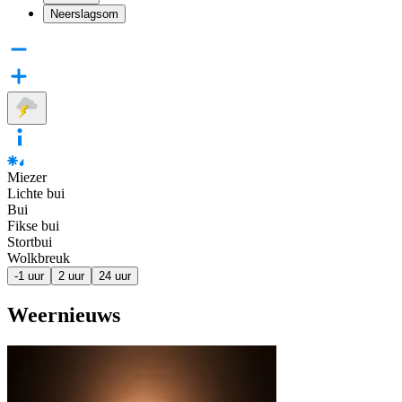
Neerslagsom
Miezer
Lichte bui
Bui
Fikse bui
Stortbui
Wolkbreuk
-1 uur
2 uur
24 uur
Weernieuws