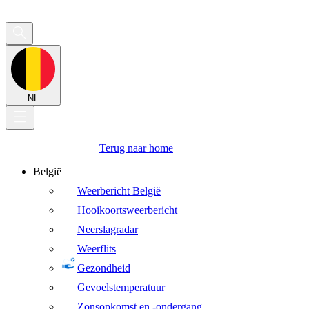
NL
Terug naar home
België
Weerbericht België
Hooikoortsweerbericht
Neerslagradar
Weerflits
Gezondheid
Gevoelstemperatuur
Zonsopkomst en -ondergang