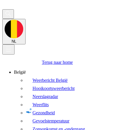
NL
Terug naar home
België
Weerbericht België
Hooikoortsweerbericht
Neerslagradar
Weerflits
Gezondheid
Gevoelstemperatuur
Zonsopkomst en -ondergang