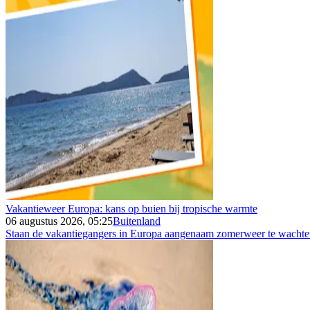
Vakantieweer Europa: kans op buien bij tropische warmte
06 augustus 2026, 05:25
Buitenland
Staan de vakantiegangers in Europa aangenaam zomerweer te wachten 