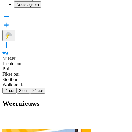
Neerslagsom
Miezer
Lichte bui
Bui
Fikse bui
Stortbui
Wolkbreuk
-1 uur
2 uur
24 uur
Weernieuws