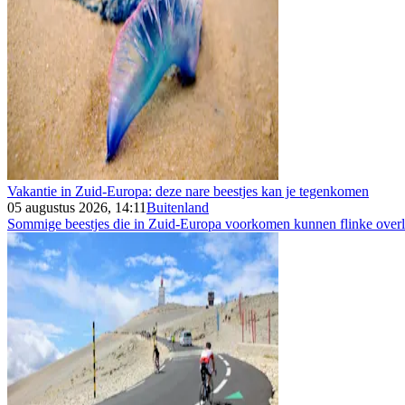
Vakantie in Zuid-Europa: deze nare beestjes kan je tegenkomen
05 augustus 2026, 14:11
Buitenland
Sommige beestjes die in Zuid-Europa voorkomen kunnen flinke overla