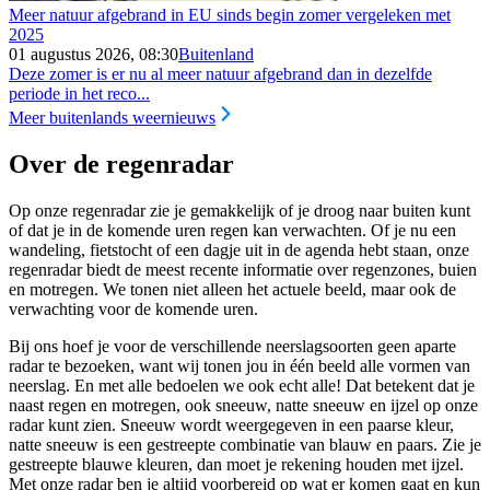
Meer natuur afgebrand in EU sinds begin zomer vergeleken met
2025
01 augustus 2026, 08:30
Buitenland
Deze zomer is er nu al meer natuur afgebrand dan in dezelfde
periode in het reco...
Meer buitenlands weernieuws
Over de regenradar
Op onze regenradar zie je gemakkelijk of je droog naar buiten kunt
of dat je in de komende uren regen kan verwachten. Of je nu een
wandeling, fietstocht of een dagje uit in de agenda hebt staan, onze
regenradar biedt de meest recente informatie over regenzones, buien
en motregen. We tonen niet alleen het actuele beeld, maar ook de
verwachting voor de komende uren.
Bij ons hoef je voor de verschillende neerslagsoorten geen aparte
radar te bezoeken, want wij tonen jou in één beeld alle vormen van
neerslag. En met alle bedoelen we ook echt alle! Dat betekent dat je
naast regen en motregen, ook sneeuw, natte sneeuw en ijzel op onze
radar kunt zien. Sneeuw wordt weergegeven in een paarse kleur,
natte sneeuw is een gestreepte combinatie van blauw en paars. Zie je
gestreepte blauwe kleuren, dan moet je rekening houden met ijzel.
Met onze radar ben je altijd voorbereid op wat er komen gaat en kun