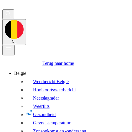
NL
Terug naar home
België
Weerbericht België
Hooikoortsweerbericht
Neerslagradar
Weerflits
Gezondheid
Gevoelstemperatuur
Zonsopkomst en -ondergang