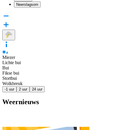
Neerslagsom
Miezer
Lichte bui
Bui
Fikse bui
Stortbui
Wolkbreuk
-1 uur
2 uur
24 uur
Weernieuws