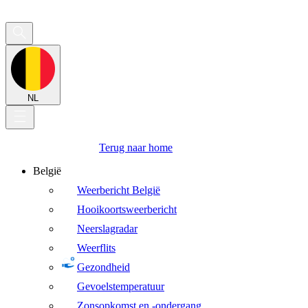
NL
Terug naar home
België
Weerbericht België
Hooikoortsweerbericht
Neerslagradar
Weerflits
Gezondheid
Gevoelstemperatuur
Zonsopkomst en -ondergang