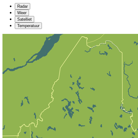
Radar
Weer
Satelliet
Temperatuur