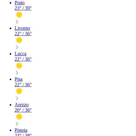
Prato
23
° /
39
°
Livorno
22
° /
36
°
Lucca
22
° /
36
°
Pisa
22
° /
36
°
Arezzo
20
° /
36
°
Pistoia
23
° /
38
°