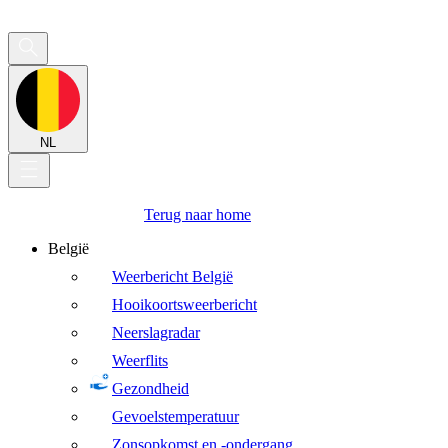
NL
Terug naar home
België
Weerbericht België
Hooikoortsweerbericht
Neerslagradar
Weerflits
Gezondheid
Gevoelstemperatuur
Zonsopkomst en -ondergang