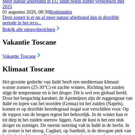
Meer natuur afgebrand in EU sinds begin zomer vergeleken met
2025
01 augustus 2026, 08:30
Bosbranden
Deze zomer is er nu al meer natuur afgebrand dan in dezelfde
periode in het reco...
Bekijk alle nieuwsberichten
Vakantie Toscane
Vakantie Toscane
Klimaat Toscane
Het grootste gedeelte van Italië heeft een mediterraan klimaat:
warme zomers (25-30°C) en zachte winters. Richting het zuiden
stijgt de temperatuur en is het droger. Dit is wel een globaal beeld.
Door het bergachtig karakter, de Apennijnen zijn de ruggengraat van
Italië en lopen van het noorden (Genua) tot het zuiden (Napels),
komen er op dezelfde breedtegraad nogal wat verschillen voor. Op
de toppen van de bergen regent het behoorlijk. In de winter kan er
tot diep in het zuiden sneeuw liggen. Aan de kust is het een stuk
droger en zonniger. De meeste neerslag valt in Italië in de herfst. In
de zomer is het droog. Cagliari, op Sardinië, is de droogste plek van