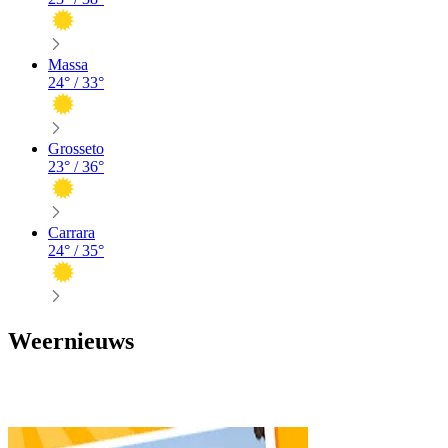
Massa
24
° /
33
°
Grosseto
23
° /
36
°
Carrara
24
° /
35
°
Weernieuws