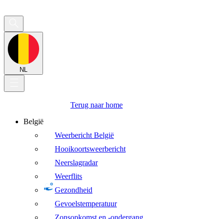
NL
Terug naar home
België
Weerbericht België
Hooikoortsweerbericht
Neerslagradar
Weerflits
Gezondheid
Gevoelstemperatuur
Zonsopkomst en -ondergang