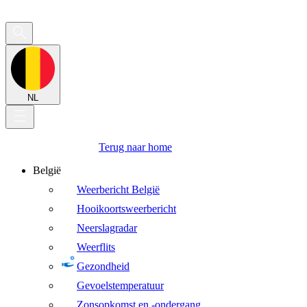
NL
Terug naar home
België
Weerbericht België
Hooikoortsweerbericht
Neerslagradar
Weerflits
Gezondheid
Gevoelstemperatuur
Zonsopkomst en -ondergang