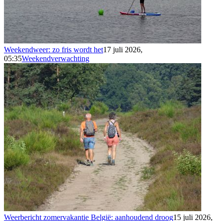
Weekendweer: zo fris wordt het
17 juli 2026,
05:35
Weekendverwachting
Weerbericht zomervakantie België: aanhoudend droog
15 juli 2026,