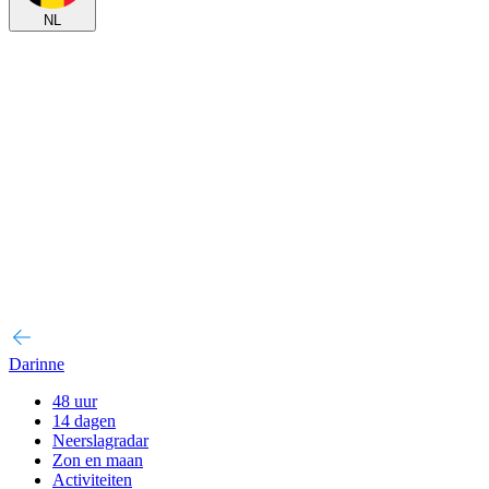
NL
Darinne
48 uur
14 dagen
Neerslagradar
Zon en maan
Activiteiten